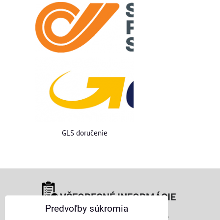
GLS doručenie
VŠEOBECNÉ INFORMÁCIE
Predvoľby súkromia
Obchodné podmienky pre osoby