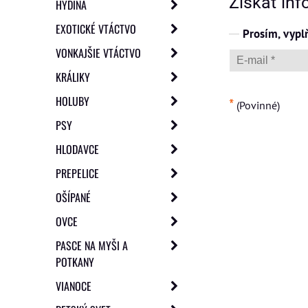
Získať inf
HYDINA
EXOTICKÉ VTÁCTVO
Prosím, vypl
VONKAJŠIE VTÁCTVO
KRÁLIKY
HOLUBY
*
(Povinné)
PSY
HLODAVCE
PREPELICE
OŠÍPANÉ
OVCE
PASCE NA MYŠI A
POTKANY
VIANOCE