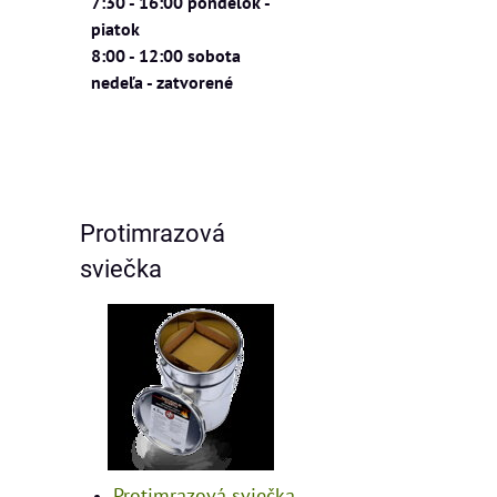
7:30 - 16:00 pondelok -
piatok
8:00 - 12:00 sobota
nedeľa - zatvorené
Protimrazová
sviečka
Protimrazová sviečka