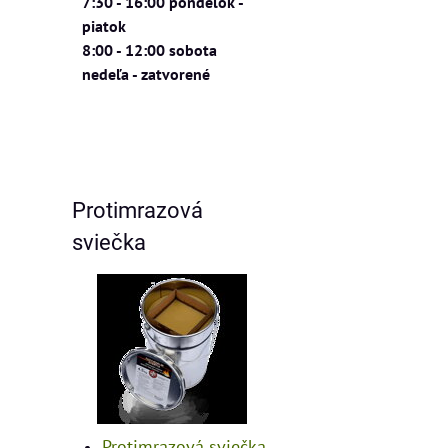
7:30 - 16:00 pondelok -
piatok
8:00 - 12:00 sobota
nedeľa - zatvorené
Protimrazová
sviečka
Protimrazová sviečka