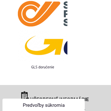
GLS doručenie
VŠEOBECNÉ INFORMÁCIE
Predvoľby súkromia
Obchodné podmienky pre osoby