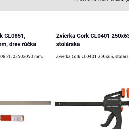
am
buľka
rk CL0851,
Zvierka Cork CL0401 250x63
m, drev rúčka
stolárska
CL0851, 0250x050 mm,
Zvierka Cork CL0401 250x63, stolárs