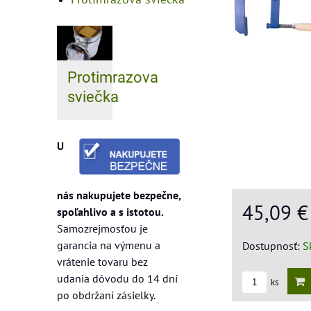
Protimrazova
sviečka
U
nás nakupujete bezpečne,
45,09 
spoľahlivo a s istotou.
Samozrejmosťou je
garancia na výmenu a
Dostupnosť:
S
vrátenie tovaru bez
udania dôvodu do 14 dní
ks
po obdržaní zásielky.