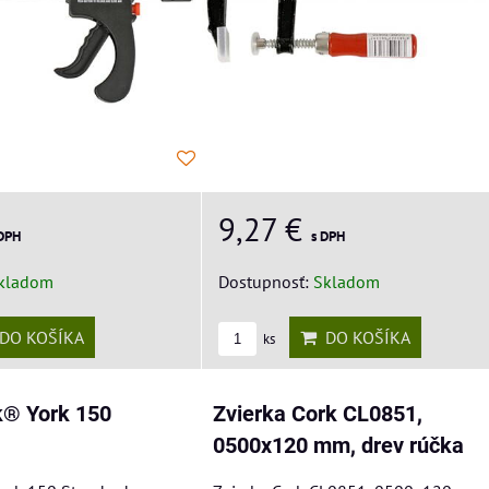
9,27 €
 DPH
s DPH
kladom
Dostupnosť:
Skladom
DO KOŠÍKA
DO KOŠÍKA
ks
k® York 150
Zvierka Cork CL0851,
0500x120 mm, drev rúčka