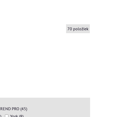
70
položiek
REND PRO (45)
)
York (8)