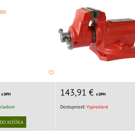
€
143,91 €
s DPH
s DPH
kladom
Dostupnosť:
Vypredané
DO KOŠÍKA