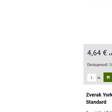
4,64 €
s
Dostupnosť:
S
ks
Zverak Yor
Standard