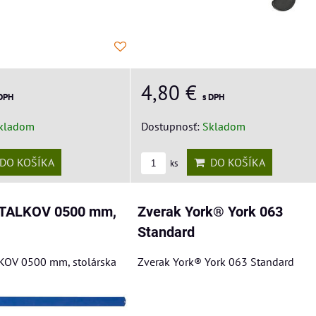
4,80 €
 DPH
s DPH
kladom
Dostupnosť:
Skladom
DO KOŠÍKA
DO KOŠÍKA
ks
ETALKOV 0500 mm,
Zverak York® York 063
Standard
KOV 0500 mm, stolárska
Zverak York® York 063 Standard