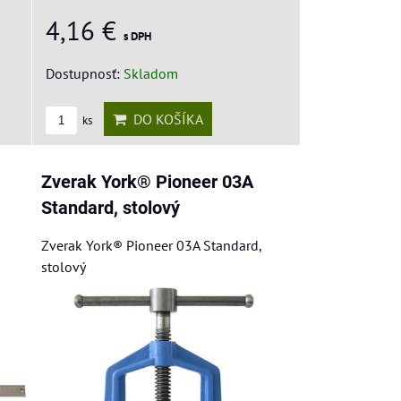
4,16 €
s DPH
Dostupnosť:
Skladom
DO KOŠÍKA
ks
Zverak York® Pioneer 03A
Standard, stolový
Zverak York® Pioneer 03A Standard,
stolový