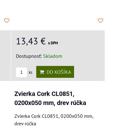
13,43 €
s DPH
Dostupnosť:
Skladom
DO KOŠÍKA
ks
Zvierka Cork CL0851,
0200x050 mm, drev rúčka
Zvierka Cork CL0851, 0200x050 mm,
drev rúčka