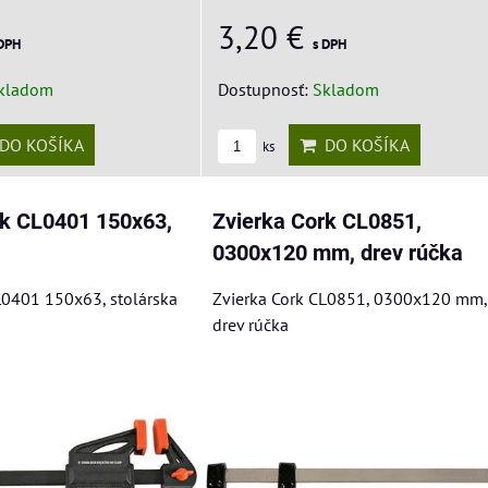
3,20 €
 DPH
s DPH
kladom
Dostupnosť:
Skladom
DO KOŠÍKA
DO KOŠÍKA
ks
rk CL0401 150x63,
Zvierka Cork CL0851,
0300x120 mm, drev rúčka
L0401 150x63, stolárska
Zvierka Cork CL0851, 0300x120 mm,
drev rúčka