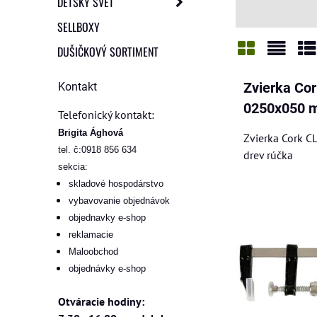
DETSKÝ SVET
SELLBOXY
DUŠIČKOVÝ SORTIMENT
Mriežka
Zozn
Ta
Kontakt
Zvierka Co
0250x050 m
Telefonický kontakt:
Brigita Ághová
Zvierka Cork 
tel. č:0918 856 634
drev rúčka
sekcia:
skladové hospodárstvo
vybavovanie objednávok
objednavky e-shop
reklamacie
Maloobchod
objednávky e-shop
Otváracie hodiny: