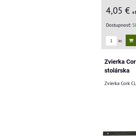
4,05 €
s
Dostupnosť:
S
ks
Zvierka Co
stolárska
Zvierka Cork C