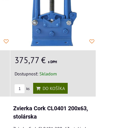
375,77 €
s DPH
Dostupnosť:
Skladom
DO KOŠÍKA
ks
Zvierka Cork CL0401 200x63,
stolárska