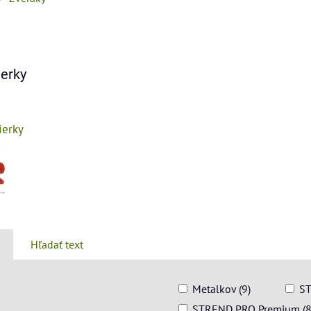
ierky
ierky
Hľadať text
Metalkov (9)
ST
STREND PRO Premium (8