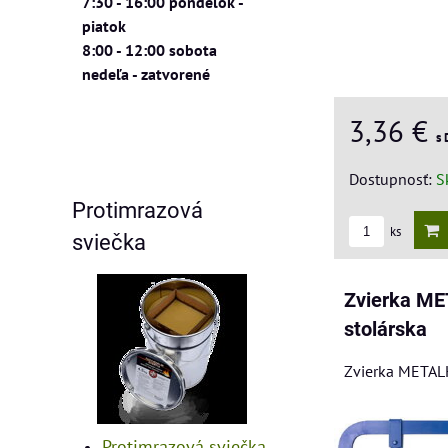
7:30 - 16:00 pondelok -
piatok
8:00 - 12:00 sobota
nedeľa - zatvorené
3,36 €
s
Dostupnosť:
S
Protimrazová
ks
sviečka
Zvierka M
stolárska
Zvierka METAL
Protimrazová sviečka