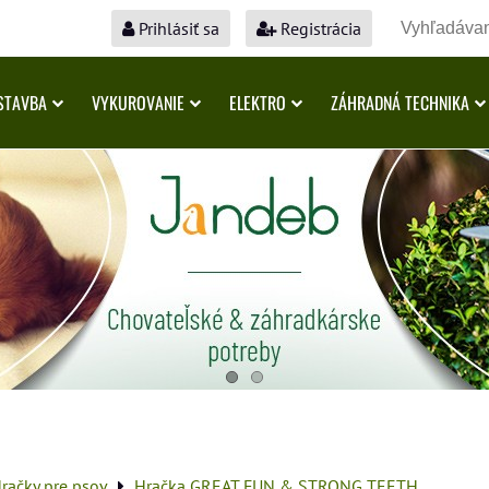
Prihlásiť sa
Registrácia
STAVBA
VYKUROVANIE
ELEKTRO
ZÁHRADNÁ TECHNIKA
račky pre psov
Hračka GREAT FUN & STRONG TEETH