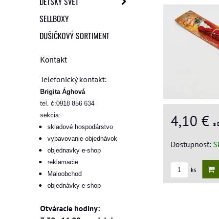
DETSKÝ SVET
SELLBOXY
DUŠIČKOVÝ SORTIMENT
Kontakt
Telefonický kontakt:
Brigita Ághová
tel. č:0918 856 634
4,10 €
sekcia:
s
skladové hospodárstvo
vybavovanie objednávok
Dostupnosť:
S
objednavky e-shop
reklamacie
ks
Maloobchod
objednávky e-shop
Otváracie hodiny: