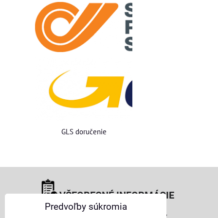
GLS doručenie
VŠEOBECNÉ INFORMÁCIE
Predvoľby súkromia
Obchodné podmienky pre osoby