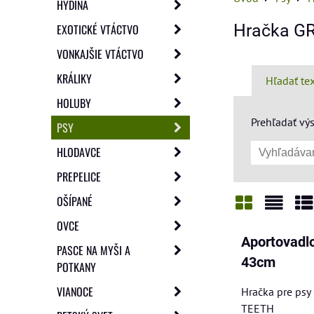
HYDINA
Hračka G
EXOTICKÉ VTÁCTVO
VONKAJŠIE VTÁCTVO
KRÁLIKY
Hľadať te
HOLUBY
Prehľadať výs
PSY
HLODAVCE
PREPELICE
OŠÍPANÉ
OVCE
Mriežka
Zozn
Ta
Aportovadlo
PASCE NA MYŠI A
43cm
POTKANY
VIANOCE
Hračka pre ps
TEETH