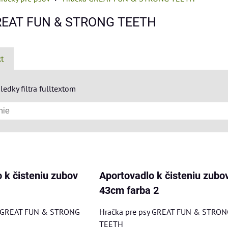
REAT FUN & STRONG TEETH
xt
ledky filtra fulltextom
am
buľka
 k čisteniu zubov
Aportovadlo k čisteniu zubo
43cm farba 2
y GREAT FUN & STRONG
Hračka pre psy GREAT FUN & STRON
TEETH