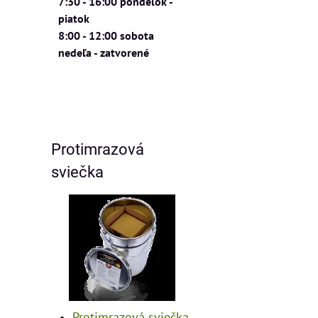
7:30 - 16:00 pondelok -
piatok
8:00 - 12:00 sobota
nedeľa - zatvorené
Protimrazová
sviečka
Protimrazová sviečka