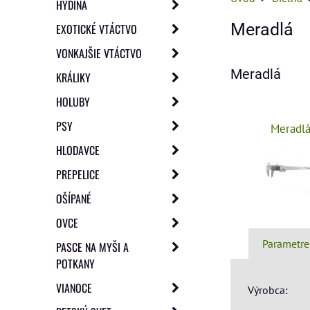
HYDINA
Meradlá
EXOTICKÉ VTÁCTVO
VONKAJŠIE VTÁCTVO
Meradlá
KRÁLIKY
HOLUBY
PSY
Meradl
HLODAVCE
PREPELICE
OŠÍPANÉ
OVCE
Parametre
PASCE NA MYŠI A
POTKANY
VIANOCE
Výrobca: