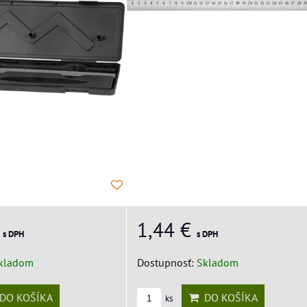
€
1,44 €
s DPH
s DPH
kladom
Dostupnosť:
Skladom
DO KOŠÍKA
DO KOŠÍKA
ks