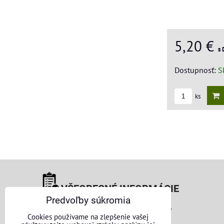
5,20 €
s
Dostupnosť:
S
ks
VŠEOBECNÉ INFORMÁCIE
Predvoľby súkromia
Obchodné podmienky pre osoby
Cookies používame na zlepšenie vašej