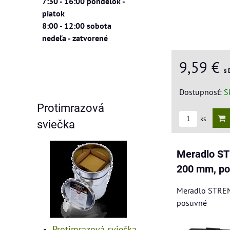
7:30 - 16:00 pondelok -
piatok
8:00 - 12:00 sobota
nedeľa - zatvorené
9,59 €
s
Dostupnosť:
S
Protimrazová
ks
sviečka
Meradlo S
200 mm, p
Meradlo STRE
posuvné
Protimrazová sviečka