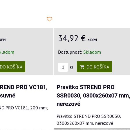
34,92 €
s DPH
 DPH
Dostupnosť:
Skladom
kladom
DO KOŠÍKA
DO KOŠÍKA
ks
TREND PRO VC181,
Pravitko STREND PRO
osuvné
SSR0030, 0300x260x07 mm
nerezové
ND PRO VC181, 200 mm,
Pravitko STREND PRO SSR0030,
0300x260x07 mm, nerezové