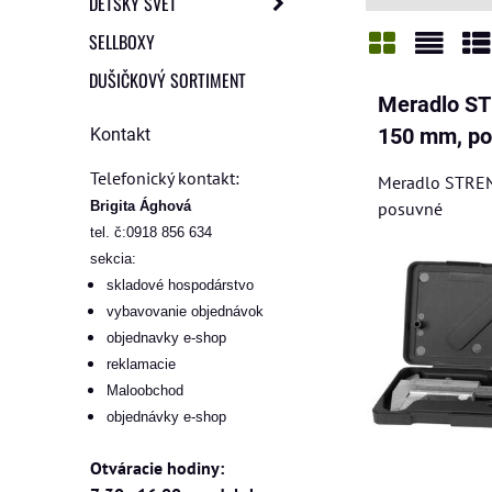
DETSKÝ SVET
SELLBOXY
DUŠIČKOVÝ SORTIMENT
Mriežka
Zozn
Ta
Meradlo S
Kontakt
150 mm, p
Telefonický kontakt:
Meradlo STRE
Brigita Ághová
posuvné
tel. č:0918 856 634
sekcia:
skladové hospodárstvo
vybavovanie objednávok
objednavky e-shop
reklamacie
Maloobchod
objednávky e-shop
Otváracie hodiny: