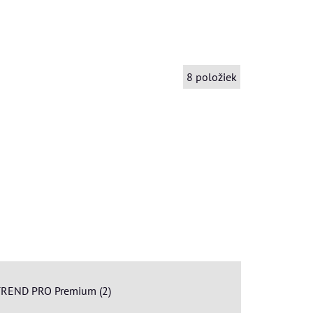
8
položiek
REND PRO Premium (2)