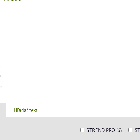
á
Hľadať text
STREND PRO (6)
ST