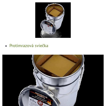
Protimrazová sviečka