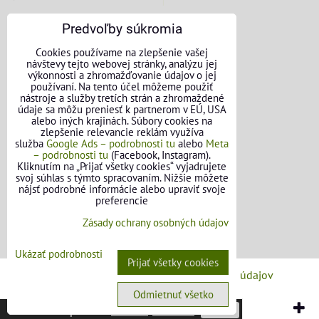
Predvoľby súkromia
KONTAKTNÉ ÚDAJE
Cookies používame na zlepšenie vašej
návštevy tejto webovej stránky, analýzu jej
O nás
výkonnosti a zhromažďovanie údajov o jej
používaní. Na tento účel môžeme použiť
nástroje a služby tretích strán a zhromaždené
Kontakt
údaje sa môžu preniesť k partnerom v EÚ, USA
alebo iných krajinách. Súbory cookies na
Požičovňa náradia
zlepšenie relevancie reklám využíva
služba
Google Ads – podrobnosti tu
alebo
Meta
– podrobnosti tu
(Facebook, Instagram).
Názory našich zákazníkov
Kliknutím na „Prijať všetky cookies“ vyjadrujete
svoj súhlas s týmto spracovaním. Nižšie môžete
Mapa stránok
nájsť podrobné informácie alebo upraviť svoje
preferencie
SLEDUJTE NÁS
Zásady ochrany osobných údajov
Facebook
Ukázať podrobnosti
Prijať všetky cookies
Predvoľby súkromia
Zásady ochrany osobných údajov
Odmietnuť všetko
Vytvorené pomocou:
BiznisWeb.sk
Táto stránka používa
cookies
.
Viac info
Potvrdiť