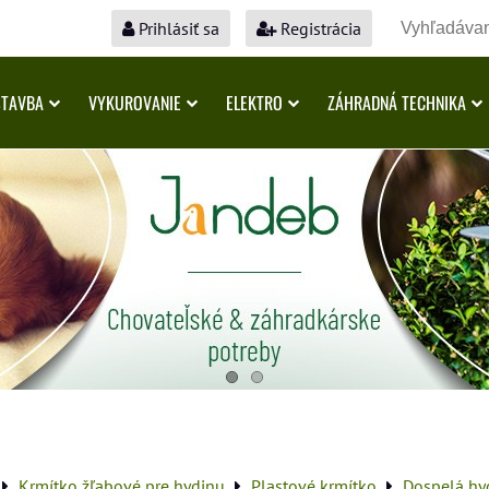
Prihlásiť sa
Registrácia
STAVBA
VYKUROVANIE
ELEKTRO
ZÁHRADNÁ TECHNIKA
Krmítko žľabové pre hydinu
Plastové krmítko
Dospelá hy