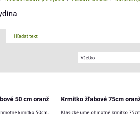
ydina
Hľadať text
Všetko
am
buľka
abové 50 cm oranž
Krmítko žľabové 75cm oranž
ohmotné krmítko 50cm.
Klasické umelohmotné krmítko 75cm