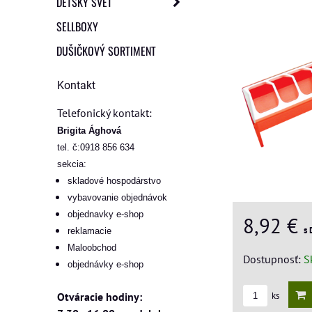
DETSKÝ SVET
SELLBOXY
DUŠIČKOVÝ SORTIMENT
Kontakt
Telefonický kontakt:
Brigita Ághová
tel. č:0918 856 634
sekcia:
skladové hospodárstvo
vybavovanie objednávok
objednavky e-shop
8,92 €
s
reklamacie
Maloobchod
Dostupnosť:
S
objednávky e-shop
ks
Otváracie hodiny: