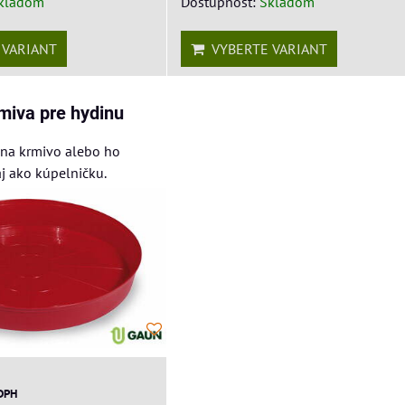
kladom
Dostupnosť:
Skladom
VARIANT
VYBERTE VARIANT
miva pre hydinu
r na krmivo alebo ho
aj ako kúpelničku.
 DPH