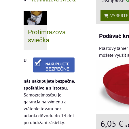
Dostupnosť:
S
VYBERTE 
Protimrazova
Podávač kr
sviečka
Plastový tanie
môžete využiť 
U
nás nakupujete bezpečne,
spoľahlivo a s istotou.
Samozrejmosťou je
garancia na výmenu a
vrátenie tovaru bez
udania dôvodu do 14 dní
6,05 €
po obdržaní zásielky.
s