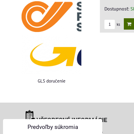
Dostupnosť:
S
ks
GLS doručenie
VŠEOBECNÉ INFORMÁCIE
Predvoľby súkromia
Obchodné podmienky pre osoby