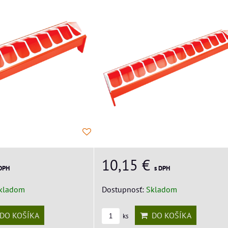
10,15 €
 DPH
s DPH
kladom
Dostupnosť:
Skladom
DO KOŠÍKA
DO KOŠÍKA
ks