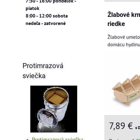
7:30 - 16:00 pondelok -
piatok
Žlabové kr
8:00 - 12:00 sobota
nedeľa - zatvorené
riedke
Žlabové umelo
domácu hydinu
Protimrazová
sviečka
7,89 €
s 
Protimrazová sviečka