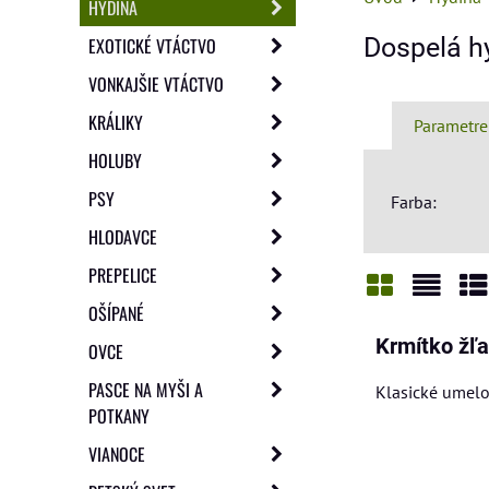
HYDINA
Dospelá h
EXOTICKÉ VTÁCTVO
VONKAJŠIE VTÁCTVO
KRÁLIKY
Parametre
HOLUBY
PSY
Farba:
HLODAVCE
PREPELICE
OŠÍPANÉ
Mriežka
Zozn
Ta
Krmítko žľ
OVCE
PASCE NA MYŠI A
Klasické umel
POTKANY
VIANOCE