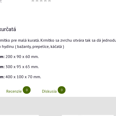
:
kurčatá
tko pre malá kuratá. Krmítko sa zvrchu otvára tak sa dá jednoduc
 hydinu ( bažanty, prepelice, káčatá )
cm:
200 x 90 x 60 mm.
cm:
300 x 95 x 65 mm.
cm:
400 x 100 x 70 mm.
0
0
Recenzie
Diskusia