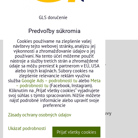
GLS doručenie
Predvoľby súkromia
Cookies používame na zlepšenie vašej
návštevy tejto webovej stránky, analýzu jej
výkonnosti a zhromažďovanie údajov o jej
VŠEOBECNÉ INFORMÁCIE
používaní. Na tento účel môžeme použiť
nástroje a služby tretích strán a zhromaždené
Obchodné podmienky pre osoby
údaje sa môžu preniesť k partnerom v EÚ, USA
alebo iných krajinách. Súbory cookies na
zlepšenie relevancie reklám využíva
Obchodné podmienky pre firmy
služba
Google Ads – podrobnosti tu
alebo
Meta
– podrobnosti tu
(Facebook, Instagram).
Ochrana osobných údajov
Kliknutím na „Prijať všetky cookies“ vyjadrujete
svoj súhlas s týmto spracovaním. Nižšie môžete
nájsť podrobné informácie alebo upraviť svoje
Reklamačný poriadok
preferencie
Formulár na odstúpenie od zmluvy
Zásady ochrany osobných údajov
FAQ - Často kladené otázky
Ukázať podrobnosti
Prijať všetky cookies