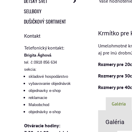
DETSKÝ SVET
Vaše hodnotenie
SELLBOXY
DUŠIČKOVÝ SORTIMENT
Krmítko pre 
Kontakt
Umelohmotné krmí
Telefonický kontakt:
aj pre inú drobnú
Brigita Ághová
tel. č:0918 856 634
Rozmery pre 20
sekcia:
Rozmery pre 30
skladové hospodárstvo
vybavovanie objednávok
Rozmery pre 40
objednavky e-shop
reklamacie
Galéria
Maloobchod
objednávky e-shop
Galéria
Otváracie hodiny: