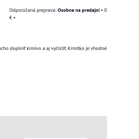
Osobne na predajni
•
0
€
•
ho doplniť krmivo a aj vyčistiť. Krmítko je vhodné