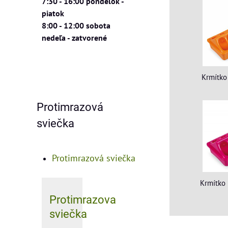
7:30 - 16:00 pondelok -
piatok
8:00 - 12:00 sobota
nedeľa - zatvorené
Krmítko
Protimrazová
sviečka
Protimrazová sviečka
Krmítko 
Protimrazova
sviečka