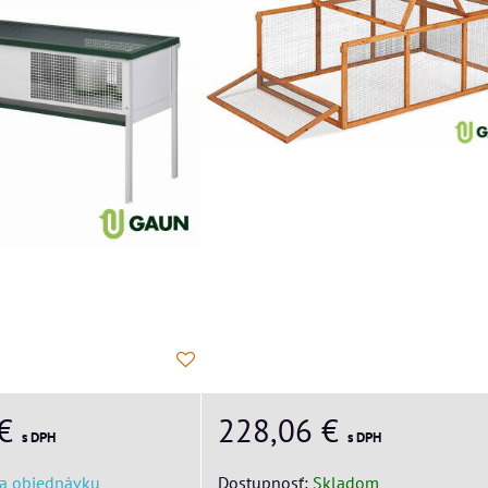
 €
228,06 €
s DPH
s DPH
a objednávku
Dostupnosť:
Skladom