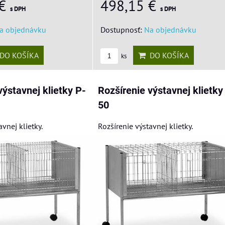
498,15 €
 €
s DPH
s DPH
Dostupnosť:
Na objednávku
a objednávku
DO KOŠÍKA
DO KOŠÍKA
ks
výstavnej klietky P-
Rozšírenie výstavnej klietky
50
avnej klietky.
Rozšírenie výstavnej klietky.