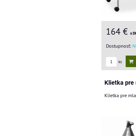
164 €
s D
Dostupnosť:
N
ks
Klietka pre
Klietka pre ml