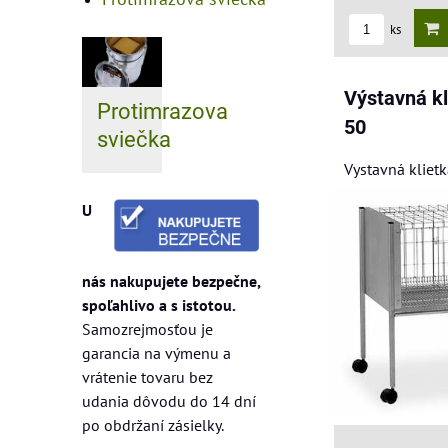
ks
Výstavná kl
Protimrazova
50
sviečka
Vystavná klietk
U
nás nakupujete bezpečne,
spoľahlivo a s istotou.
Samozrejmosťou je
garancia na výmenu a
vrátenie tovaru bez
udania dôvodu do 14 dní
po obdržaní zásielky.