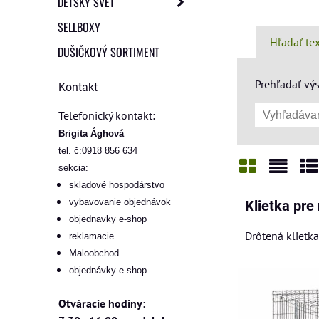
DETSKÝ SVET
SELLBOXY
Hľadať te
DUŠIČKOVÝ SORTIMENT
Prehľadať výs
Kontakt
Telefonický kontakt:
Brigita Ághová
tel. č:0918 856 634
sekcia:
skladové hospodárstvo
Mriežka
Zozn
Ta
vybavovanie objednávok
Klietka pre
objednavky e-shop
Drôtená klietka
reklamacie
Maloobchod
objednávky e-shop
Otváracie hodiny: