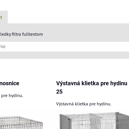
xt
ledky filtra fulltextom
am
buľka
 nosnice
Výstavná klietka pre hydinu
25
 pre hydinu.
Výstavná klietka pre hydinu.