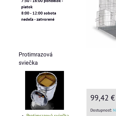
7:30 - 16:00 pondelok -
piatok
8:00 - 12:00 sobota
nedeľa - zatvorené
Protimrazová
sviečka
99,42 
Dostupnosť:
N
Protimrazová sviečka