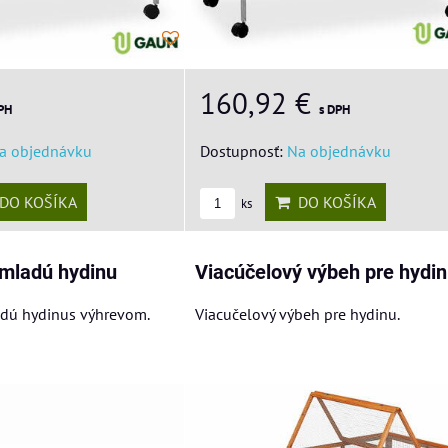
160,92 €
s DPH
PH
Dostupnosť:
Na objednávku
a objednávku
DO KOŠÍKA
DO KOŠÍKA
ks
 mladú hydinu
Viacúčelový výbeh pre hydi
adú hydinus výhrevom.
Viacučelový výbeh pre hydinu.