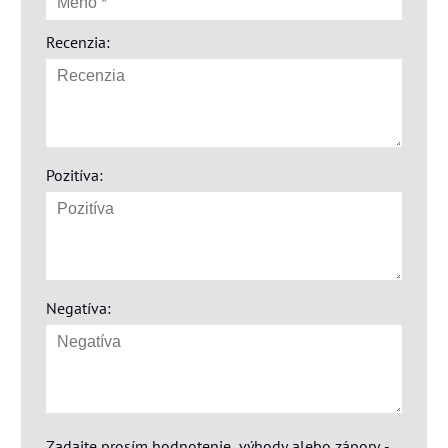
Recenzia:
Pozitíva:
Negatíva:
Zadajte prosím hodnotenie, výhody alebo zápory -