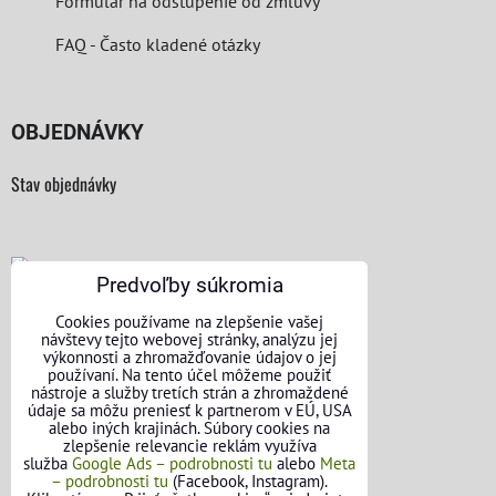
Formulár na odstúpenie od zmluvy
FAQ - Často kladené otázky
OBJEDNÁVKY
Stav objednávky
Predvoľby súkromia
KONTAKTNÉ ÚDAJE
Cookies používame na zlepšenie vašej
návštevy tejto webovej stránky, analýzu jej
výkonnosti a zhromažďovanie údajov o jej
O nás
používaní. Na tento účel môžeme použiť
nástroje a služby tretích strán a zhromaždené
Kontakt
údaje sa môžu preniesť k partnerom v EÚ, USA
alebo iných krajinách. Súbory cookies na
zlepšenie relevancie reklám využíva
Požičovňa náradia
služba
Google Ads – podrobnosti tu
alebo
Meta
– podrobnosti tu
(Facebook, Instagram).
Názory našich zákazníkov