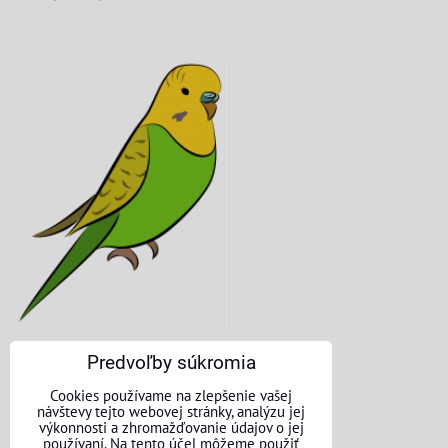
Predvoľby súkromia
KONTAKTNÉ ÚDAJE
Cookies používame na zlepšenie vašej
návštevy tejto webovej stránky, analýzu jej
O nás
výkonnosti a zhromažďovanie údajov o jej
používaní. Na tento účel môžeme použiť