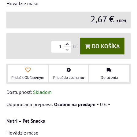
Hovädzie mäso
2,67 €
s DPH
DO KOŠÍKA
ks
Pridať k Obľúbeným
Pridať do zoznamu
Doručenia
Dostupnosť:
Skladom
Osobne na predajni
•
0 €
•
Nutri – Pet Snacks
Hovädzie mäso