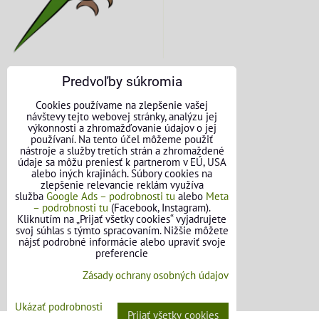
Predvoľby súkromia
KONTAKTNÉ ÚDAJE
Cookies používame na zlepšenie vašej
návštevy tejto webovej stránky, analýzu jej
O nás
výkonnosti a zhromažďovanie údajov o jej
používaní. Na tento účel môžeme použiť
nástroje a služby tretích strán a zhromaždené
Kontakt
údaje sa môžu preniesť k partnerom v EÚ, USA
alebo iných krajinách. Súbory cookies na
Požičovňa náradia
zlepšenie relevancie reklám využíva
služba
Google Ads – podrobnosti tu
alebo
Meta
– podrobnosti tu
(Facebook, Instagram).
Názory našich zákazníkov
Kliknutím na „Prijať všetky cookies“ vyjadrujete
svoj súhlas s týmto spracovaním. Nižšie môžete
Mapa stránok
nájsť podrobné informácie alebo upraviť svoje
preferencie
SLEDUJTE NÁS
Zásady ochrany osobných údajov
Facebook
Ukázať podrobnosti
Prijať všetky cookies