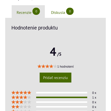
0
0
Recenzie
Diskusia
Hodnotenie produktu
4
/5
1 hodnotení
Pridať recenziu
0 x
1 x
0 x
0 x