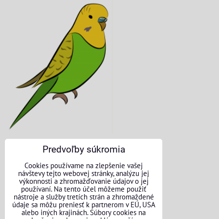
Predvoľby súkromia
KONTAKTNÉ ÚDAJE
Cookies používame na zlepšenie vašej
návštevy tejto webovej stránky, analýzu jej
O nás
výkonnosti a zhromažďovanie údajov o jej
používaní. Na tento účel môžeme použiť
nástroje a služby tretích strán a zhromaždené
Kontakt
údaje sa môžu preniesť k partnerom v EÚ, USA
alebo iných krajinách. Súbory cookies na
Požičovňa náradia