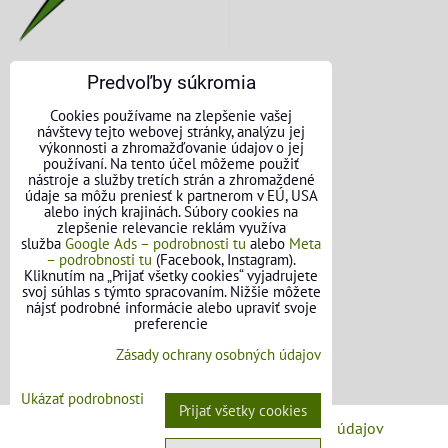
Predvoľby súkromia
KONTAKTNÉ ÚDAJE
Cookies používame na zlepšenie vašej
návštevy tejto webovej stránky, analýzu jej
O nás
výkonnosti a zhromažďovanie údajov o jej
používaní. Na tento účel môžeme použiť
nástroje a služby tretích strán a zhromaždené
Kontakt
údaje sa môžu preniesť k partnerom v EÚ, USA
alebo iných krajinách. Súbory cookies na
Požičovňa náradia
zlepšenie relevancie reklám využíva
služba
Google Ads – podrobnosti tu
alebo
Meta
– podrobnosti tu
(Facebook, Instagram).
Názory našich zákazníkov
Kliknutím na „Prijať všetky cookies“ vyjadrujete
svoj súhlas s týmto spracovaním. Nižšie môžete
Mapa stránok
nájsť podrobné informácie alebo upraviť svoje
preferencie
SLEDUJTE NÁS
Zásady ochrany osobných údajov
Facebook
Ukázať podrobnosti
Prijať všetky cookies
Predvoľby súkromia
Zásady ochrany osobných údajov