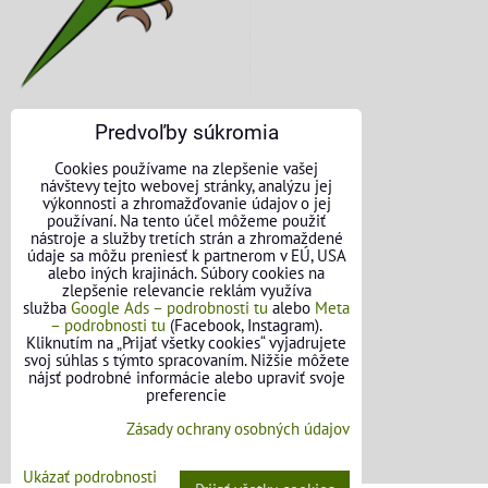
Predvoľby súkromia
KONTAKTNÉ ÚDAJE
Cookies používame na zlepšenie vašej
návštevy tejto webovej stránky, analýzu jej
O nás
výkonnosti a zhromažďovanie údajov o jej
používaní. Na tento účel môžeme použiť
nástroje a služby tretích strán a zhromaždené
Kontakt
údaje sa môžu preniesť k partnerom v EÚ, USA
alebo iných krajinách. Súbory cookies na
Požičovňa náradia
zlepšenie relevancie reklám využíva
služba
Google Ads – podrobnosti tu
alebo
Meta
– podrobnosti tu
(Facebook, Instagram).
Názory našich zákazníkov
Kliknutím na „Prijať všetky cookies“ vyjadrujete
svoj súhlas s týmto spracovaním. Nižšie môžete
Mapa stránok
nájsť podrobné informácie alebo upraviť svoje
preferencie
SLEDUJTE NÁS
Zásady ochrany osobných údajov
Facebook
Ukázať podrobnosti