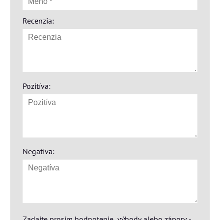
Recenzia:
Pozitíva:
Negatíva:
Zadajte prosím hodnotenie, výhody alebo zápory -