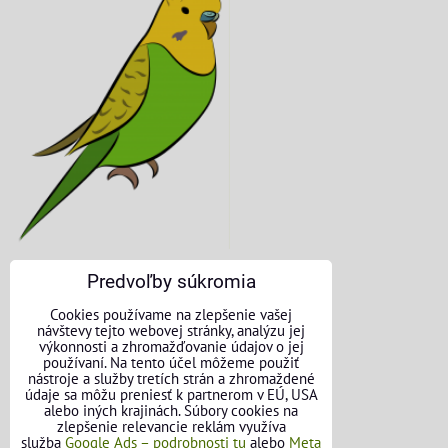
Predvoľby súkromia
KONTAKTNÉ ÚDAJE
Cookies používame na zlepšenie vašej
návštevy tejto webovej stránky, analýzu jej
O nás
výkonnosti a zhromažďovanie údajov o jej
používaní. Na tento účel môžeme použiť
nástroje a služby tretích strán a zhromaždené
Kontakt
údaje sa môžu preniesť k partnerom v EÚ, USA
alebo iných krajinách. Súbory cookies na
Požičovňa náradia
zlepšenie relevancie reklám využíva
služba
Google Ads – podrobnosti tu
alebo
Meta