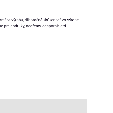
 Domáca výroba, dlhoročná skúsenosť vo výrobe
pre andulky, neofémy, agapornis atď ... .