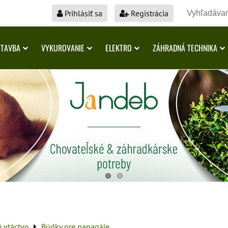
Prihlásiť sa
Registrácia
STAVBA
VYKUROVANIE
ELEKTRO
ZÁHRADNÁ TECHNIKA
é vtáctvo
Búdky pre papagáje