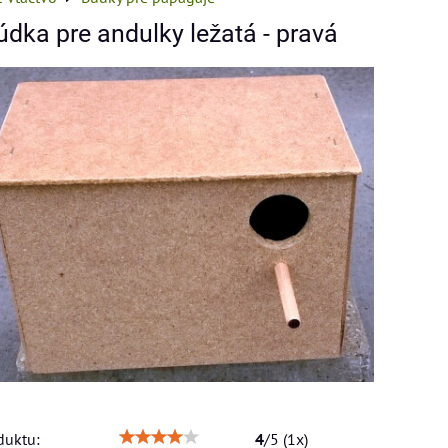
dka pre andulky ležatá - pravá
duktu:
4
/
5
(
1
x)