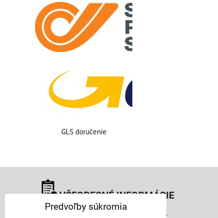
GLS doručenie
VŠEOBECNÉ INFORMÁCIE
Predvoľby súkromia
Obchodné podmienky pre osoby