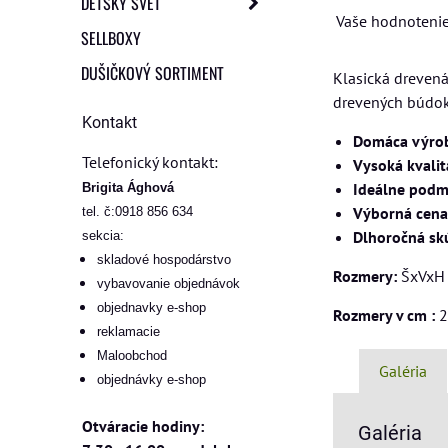
DETSKÝ SVET
Vaše hodnotenie
SELLBOXY
DUŠIČKOVÝ SORTIMENT
Klasická drevená
drevených búdok 
Kontakt
Domáca výro
Telefonický kontakt:
Vysoká kvalit
Ideálne podmi
Brigita Ághová
Výborná cena
tel. č:0918 856 634
Dlhoročná sk
sekcia:
skladové hospodárstvo
Rozmery:
ŠxVxH
vybavovanie objednávok
objednavky e-shop
Rozmery v cm :
2
reklamacie
Maloobchod
Galéria
objednávky e-shop
Otváracie hodiny:
Galéria