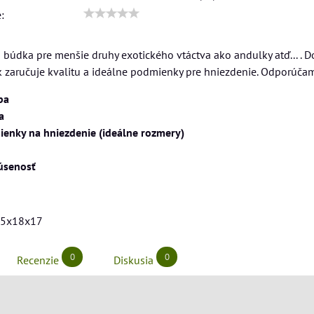
:
 búdka pre menšie druhy exotického vtáctva ako andulky atď... .
zaručuje kvalitu a ideálne podmienky pre hniezdenie. Odporúčame 
ba
a
enky na hniezdenie (ideálne rozmery)
úsenosť
5x18x17
0
0
Recenzie
Diskusia