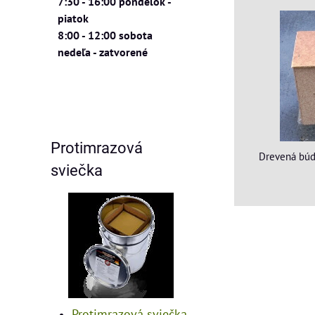
7:30 - 16:00 pondelok -
piatok
8:00 - 12:00 sobota
nedeľa - zatvorené
Protimrazová
Drevená búdk
sviečka
Protimrazová sviečka