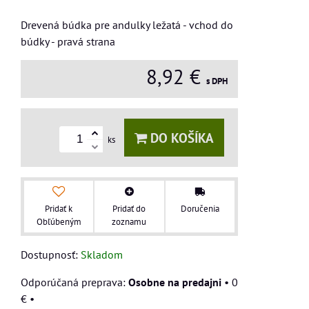
Drevená búdka pre andulky ležatá - vchod do
búdky - pravá strana
8,92 €
s DPH
DO KOŠÍKA
ks
Pridať k
Pridať do
Doručenia
Obľúbeným
zoznamu
Dostupnosť:
Skladom
Osobne na predajni
•
0
€
•