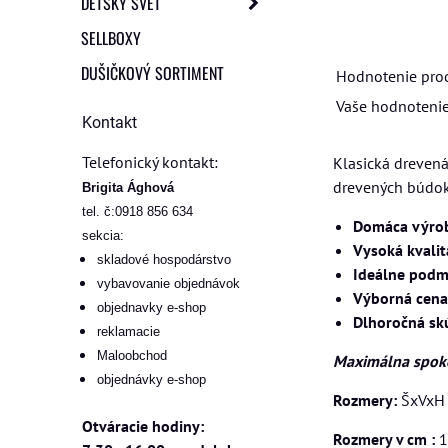
DETSKÝ SVET
SELLBOXY
DUŠIČKOVÝ SORTIMENT
Hodnotenie pro
Vaše hodnotenie
Kontakt
Telefonický kontakt:
Klasická drevená
drevených búdok 
Brigita Ághová
tel. č:0918 856 634
Domáca výro
sekcia:
Vysoká kvalit
skladové hospodárstvo
Ideálne podmi
vybavovanie objednávok
Výborná cena
objednavky e-shop
Dlhoročná sk
reklamacie
Maloobchod
Maximálna spoko
objednávky e-shop
Rozmery:
ŠxVxH
Otváracie hodiny:
Rozmery v cm :
1