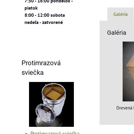
7:30 - 16:00 pondelok -
piatok
Galéria
8:00 - 12:00 sobota
nedeľa - zatvorené
Galéria
Protimrazová
sviečka
Drevená 
Protimrazová sviečka