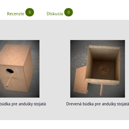
0
0
Recenzie
Diskusia
búdka pre andulky stojatá
Drevená búdka pre andulky stojatá