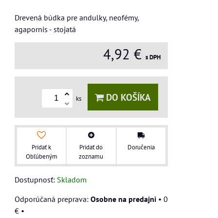
Drevená búdka pre andulky, neofémy,
agapornis - stojatá
4,92 €
s DPH
DO KOŠÍKA
ks
Pridať k
Pridať do
Doručenia
Obľúbeným
zoznamu
Dostupnosť:
Skladom
Osobne na predajni
•
0
€
•