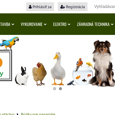
Prihlásiť sa
Registrácia
STAVBA
VYKUROVANIE
ELEKTRO
ZÁHRADNÁ TECHNIKA
é vtáctvo
Búdky pre papagáje