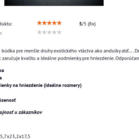
duktu:
5
/
5
(
8
x)
:
 búdka pre menšie druhy exotického vtáctva ako andulky atď... .
zaručuje kvalitu a ideálne podmienky pre hniezdenie. Odporúčame 
ba
a
enky na hniezdenie (ideálne rozmery)
úsenosť
jnosť u zákazníkov
5,7x23,2x17,5