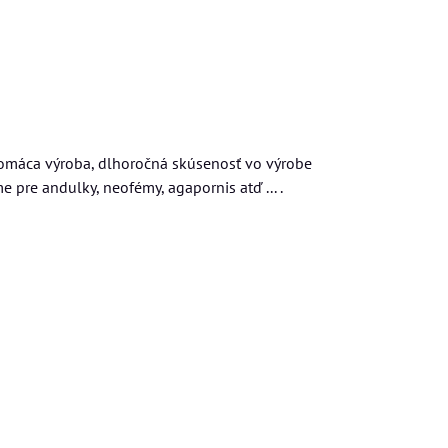
 Domáca výroba, dlhoročná skúsenosť vo výrobe
pre andulky, neofémy, agapornis atď ... .