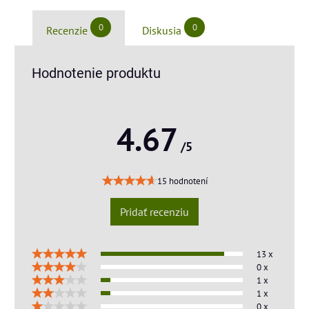
0
0
Recenzie
Diskusia
Hodnotenie produktu
4.67
/5
15 hodnotení
Pridať recenziu
13 x
0 x
1 x
1 x
0 x