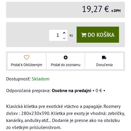
19,27 €
s DPH
DO KOŠÍKA
ks
Pridať k Obľúbeným
Pridať do zoznamu
Doručenia
Dostupnosť:
Skladom
Osobne na predajni
•
0 €
•
Klasická klietka pre exotické vtáctvo a papagáje. Rozmery
dxšxv : 280x230x390. Klietka pre exoty je vhodná: zebričky,
kanáriky, andulky atď... Dodanie je presne ako na obrázku
zo všetkým príslušenstvom.