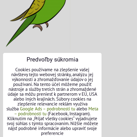
Predvoľby súkromia
KONTAKTNÉ ÚDAJE
Cookies používame na zlepšenie vašej
návštevy tejto webovej stránky, analýzu jej
O nás
výkonnosti a zhromažďovanie údajov o jej
používaní. Na tento účel môžeme použiť
nástroje a služby tretích strán a zhromaždené
Kontakt
údaje sa môžu preniesť k partnerom v EÚ, USA
alebo iných krajinách. Súbory cookies na
Požičovňa náradia
zlepšenie relevancie reklám využíva
služba
Google Ads – podrobnosti tu
alebo
Meta
– podrobnosti tu
(Facebook, Instagram).
Názory našich zákazníkov
Kliknutím na „Prijať všetky cookies“ vyjadrujete
svoj súhlas s týmto spracovaním. Nižšie môžete
Mapa stránok
nájsť podrobné informácie alebo upraviť svoje
preferencie