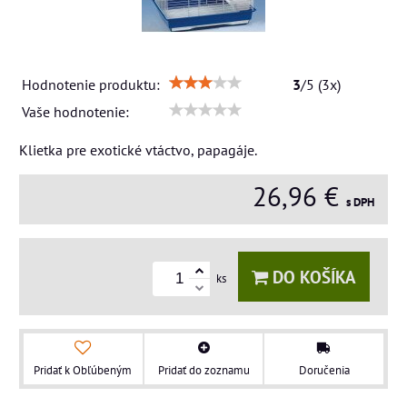
Hodnotenie produktu:
3
/
5
(
3
x)
Vaše hodnotenie:
Klietka pre exotické vtáctvo, papagáje.
26,96 €
s DPH
DO KOŠÍKA
ks
Pridať k Obľúbeným
Pridať do zoznamu
Doručenia