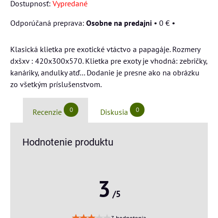
Dostupnosť:
Vypredané
Osobne na predajni
•
0 €
•
Klasická klietka pre exotické vtáctvo a papagáje. Rozmery
dxšxv : 420x300x570. Klietka pre exoty je vhodná: zebričky,
kanáriky, andulky atď... Dodanie je presne ako na obrázku
zo všetkým príslušenstvom.
0
0
Recenzie
Diskusia
Hodnotenie produktu
3
/5