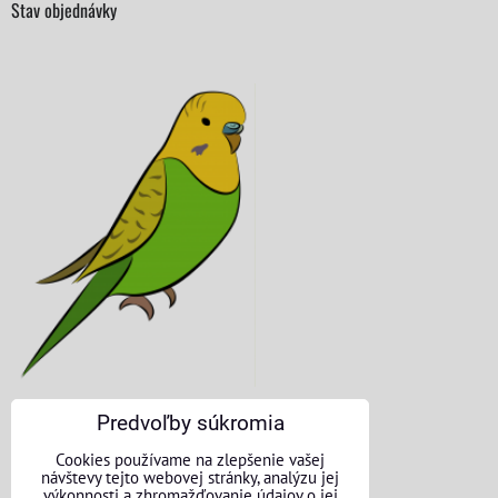
Stav objednávky
Predvoľby súkromia
KONTAKTNÉ ÚDAJE
Cookies používame na zlepšenie vašej
návštevy tejto webovej stránky, analýzu jej
O nás
výkonnosti a zhromažďovanie údajov o jej