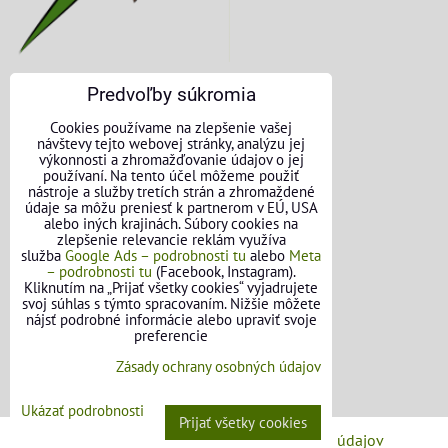
Predvoľby súkromia
KONTAKTNÉ ÚDAJE
Cookies používame na zlepšenie vašej
návštevy tejto webovej stránky, analýzu jej
O nás
výkonnosti a zhromažďovanie údajov o jej
používaní. Na tento účel môžeme použiť
nástroje a služby tretích strán a zhromaždené
Kontakt
údaje sa môžu preniesť k partnerom v EÚ, USA
alebo iných krajinách. Súbory cookies na
Požičovňa náradia
zlepšenie relevancie reklám využíva
služba
Google Ads – podrobnosti tu
alebo
Meta
– podrobnosti tu
(Facebook, Instagram).
Názory našich zákazníkov
Kliknutím na „Prijať všetky cookies“ vyjadrujete
svoj súhlas s týmto spracovaním. Nižšie môžete
Mapa stránok
nájsť podrobné informácie alebo upraviť svoje
preferencie
SLEDUJTE NÁS
Zásady ochrany osobných údajov
Facebook
Ukázať podrobnosti
Prijať všetky cookies
Predvoľby súkromia
Zásady ochrany osobných údajov