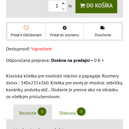
DO KOŠÍKA
ks
Pridať k Obľúbeným
Pridať do zoznamu
Doručenia
Dostupnosť:
Vypredané
Osobne na predajni
•
0 €
•
Klasická klietka pre exotické vtáctvo a papagáje. Rozmery
dxšxv : 340x235x360. Klietka pre exoty je vhodná: zebričky,
kanáriky, andulky atď... Dodanie je presne ako na obrázku
zo všetkým príslušenstvom.
0
0
Recenzie
Diskusia