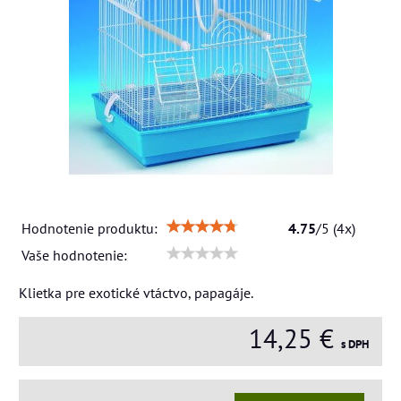
Hodnotenie produktu:
4.75
/
5
(
4
x)
Vaše hodnotenie:
Klietka pre exotické vtáctvo, papagáje.
14,25 €
s DPH