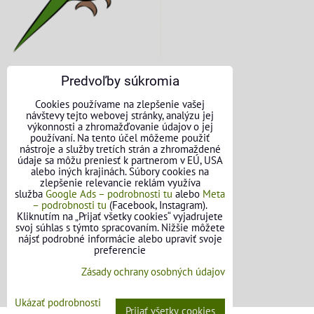
Predvoľby súkromia
KONTAKTNÉ ÚDAJE
Cookies používame na zlepšenie vašej
návštevy tejto webovej stránky, analýzu jej
O nás
výkonnosti a zhromažďovanie údajov o jej
používaní. Na tento účel môžeme použiť
nástroje a služby tretích strán a zhromaždené
Kontakt
údaje sa môžu preniesť k partnerom v EÚ, USA
alebo iných krajinách. Súbory cookies na
Požičovňa náradia
zlepšenie relevancie reklám využíva
služba
Google Ads – podrobnosti tu
alebo
Meta
– podrobnosti tu
(Facebook, Instagram).
Názory našich zákazníkov
Kliknutím na „Prijať všetky cookies“ vyjadrujete
svoj súhlas s týmto spracovaním. Nižšie môžete
Mapa stránok
nájsť podrobné informácie alebo upraviť svoje
preferencie
SLEDUJTE NÁS
Zásady ochrany osobných údajov
Facebook
Ukázať podrobnosti
Prijať všetky cookies