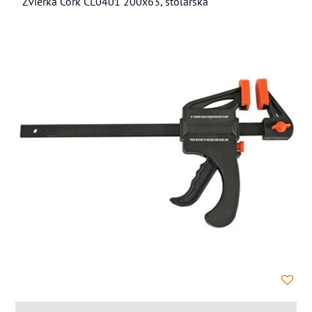
Zvierka Cork CL0401 200x63, stolárska