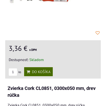
3,36 €
s DPH
Dostupnosť:
Skladom
DO KOŠÍKA
ks
Zvierka Cork CL0851, 0300x050 mm, drev
rúčka
Zvierka Cork CL0851, 0300x050 mm, drev rúčka