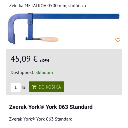
Zvierka METALKOV 0500 mm, stolárska
45,09 €
s DPH
Dostupnosť:
Skladom
DO KOŠÍKA
ks
Zverak York® York 063 Standard
Zverak York® York 063 Standard