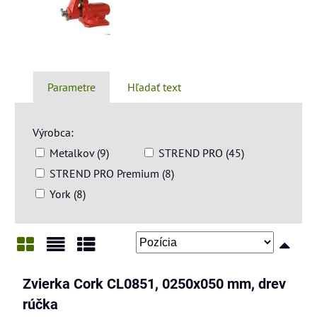
Parametre
Hľadať text
Výrobca:
Metalkov (9)
STREND PRO (45)
STREND PRO Premium (8)
York (8)
Mriežka
Zoznam
Tabuľka
Zvierka Cork CL0851, 0250x050 mm, drev
rúčka