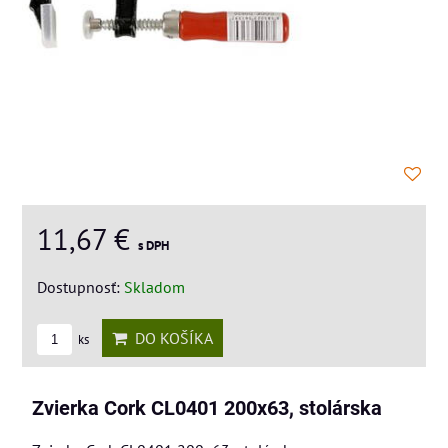
11,67 €
s DPH
Dostupnosť:
Skladom
DO KOŠÍKA
ks
Zvierka Cork CL0401 200x63, stolárska