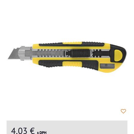
4,03 €
s DPH