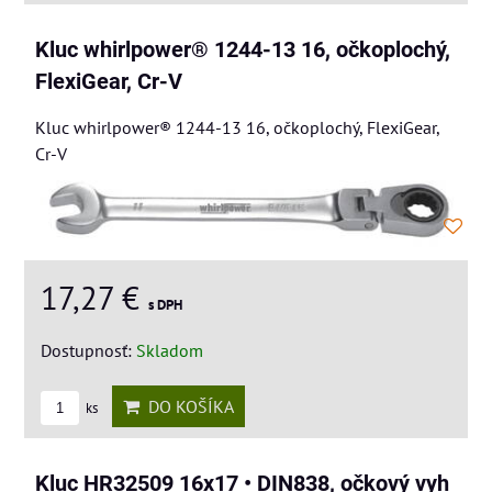
Kluc whirlpower® 1244-13 16, očkoplochý,
FlexiGear, Cr-V
Kluc whirlpower® 1244-13 16, očkoplochý, FlexiGear,
Cr-V
17,27 €
s DPH
Dostupnosť:
Skladom
DO KOŠÍKA
ks
Kluc HR32509 16x17 • DIN838, očkový vyh