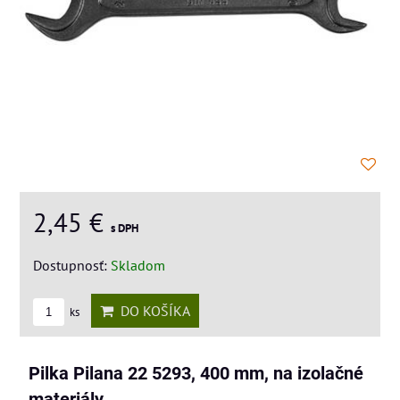
2,45 €
s DPH
Dostupnosť:
Skladom
DO KOŠÍKA
ks
Pilka Pilana 22 5293, 400 mm, na izolačné
materiály