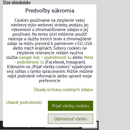
Stav objednávky
Predvoľby súkromia
Cookies používame na zlepšenie vašej
návštevy tejto webovej stránky, analýzu jej
výkonnosti a zhromažďovanie údajov o jej
používaní. Na tento účel môžeme použiť
nástroje a služby tretích strán a zhromaždené
údaje sa môžu preniesť k partnerom v EÚ, USA
alebo iných krajinách. Súbory cookies na
zlepšenie relevancie reklám využíva
služba
Google Ads – podrobnosti tu
alebo
Meta
– podrobnosti tu
(Facebook, Instagram).
Kliknutím na „Prijať všetky cookies“ vyjadrujete
svoj súhlas s týmto spracovaním. Nižšie môžete
nájsť podrobné informácie alebo upraviť svoje
preferencie
Zásady ochrany osobných údajov
Ukázať podrobnosti
Prijať všetky cookies
KONTAKTNÉ ÚDAJE
Odmietnuť všetko
Táto stránka používa
cookies
.
Viac info
Potvrdiť
O nás