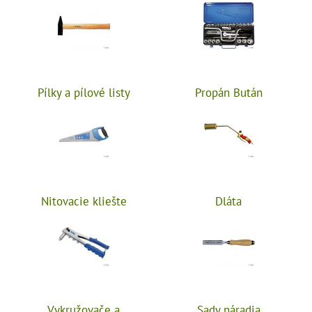
Pílky a pílové listy
Propán Bután
Nitovacie kliešte
Dláta
Vykružovače a
Sady náradia