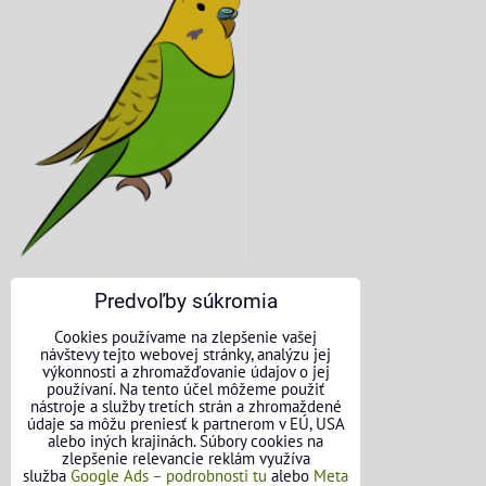
Predvoľby súkromia
KONTAKTNÉ ÚDAJE
Cookies používame na zlepšenie vašej
návštevy tejto webovej stránky, analýzu jej
O nás
výkonnosti a zhromažďovanie údajov o jej
používaní. Na tento účel môžeme použiť
nástroje a služby tretích strán a zhromaždené
Kontakt
údaje sa môžu preniesť k partnerom v EÚ, USA
alebo iných krajinách. Súbory cookies na
Požičovňa náradia
zlepšenie relevancie reklám využíva
služba
Google Ads – podrobnosti tu
alebo
Meta