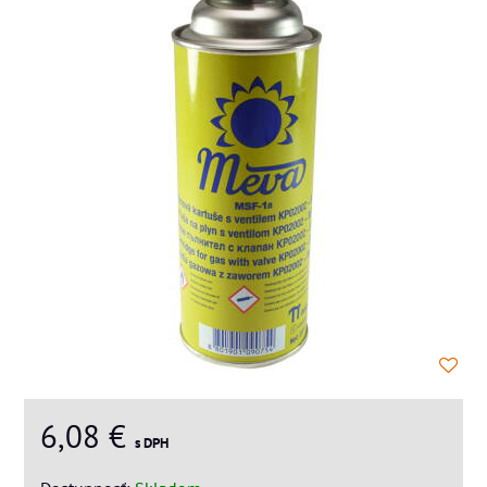
6,08 €
s DPH