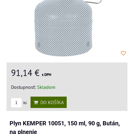
91,14 €
s DPH
Dostupnosť:
Skladom
DO KOŠÍKA
ks
Plyn KEMPER 10051, 150 ml, 90 g, Bután,
na plnenie