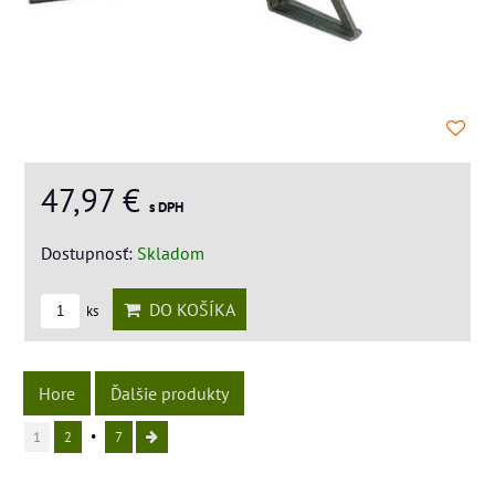
47,97 €
s DPH
Dostupnosť:
Skladom
DO KOŠÍKA
ks
Hore
Ďalšie produkty
1
2
7