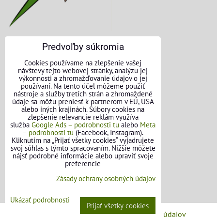
Predvoľby súkromia
KONTAKTNÉ ÚDAJE
Cookies používame na zlepšenie vašej
návštevy tejto webovej stránky, analýzu jej
O nás
výkonnosti a zhromažďovanie údajov o jej
používaní. Na tento účel môžeme použiť
nástroje a služby tretích strán a zhromaždené
Kontakt
údaje sa môžu preniesť k partnerom v EÚ, USA
alebo iných krajinách. Súbory cookies na
Požičovňa náradia
zlepšenie relevancie reklám využíva
služba
Google Ads – podrobnosti tu
alebo
Meta
– podrobnosti tu
(Facebook, Instagram).
Názory našich zákazníkov
Kliknutím na „Prijať všetky cookies“ vyjadrujete
svoj súhlas s týmto spracovaním. Nižšie môžete
Mapa stránok
nájsť podrobné informácie alebo upraviť svoje
preferencie
SLEDUJTE NÁS
Zásady ochrany osobných údajov
Facebook
Ukázať podrobnosti
Prijať všetky cookies
Predvoľby súkromia
Zásady ochrany osobných údajov