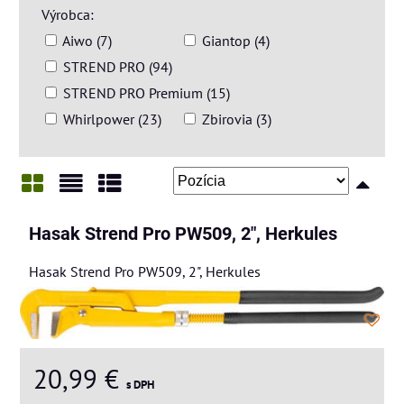
Výrobca:
Aiwo (7)
Giantop (4)
STREND PRO (94)
STREND PRO Premium (15)
Whirlpower (23)
Zbirovia (3)
Mriežka
Zoznam
Tabuľka
Hasak Strend Pro PW509, 2", Herkules
Hasak Strend Pro PW509, 2", Herkules
20,99 €
s DPH