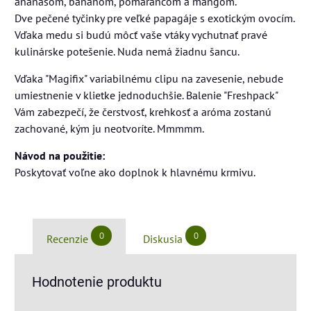
ananásom, banánom, pomarančom a mangom.
Dve pečené tyčinky pre veľké papagáje s exotickým ovocím.
Vďaka medu si budú môcť vaše vtáky vychutnať pravé
kulinárske potešenie. Nuda nemá žiadnu šancu.
Vďaka "Magifix" variabilnému clipu na zavesenie, nebude
umiestnenie v klietke jednoduchšie. Balenie "Freshpack"
Vám zabezpečí, že čerstvosť, krehkosť a aróma zostanú
zachované, kým ju neotvoríte. Mmmmm.
Návod na použitie:
Poskytovať voľne ako doplnok k hlavnému krmivu.
0
0
Recenzie
Diskusia
Hodnotenie produktu