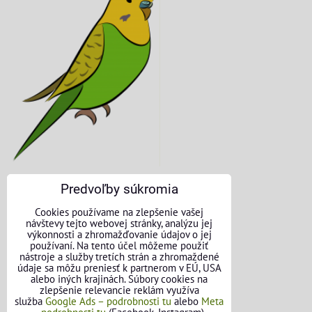
Predvoľby súkromia
KONTAKTNÉ ÚDAJE
Cookies používame na zlepšenie vašej
návštevy tejto webovej stránky, analýzu jej
O nás
výkonnosti a zhromažďovanie údajov o jej
používaní. Na tento účel môžeme použiť
nástroje a služby tretích strán a zhromaždené
Kontakt
údaje sa môžu preniesť k partnerom v EÚ, USA
alebo iných krajinách. Súbory cookies na
Požičovňa náradia
zlepšenie relevancie reklám využíva
služba
Google Ads – podrobnosti tu
alebo
Meta