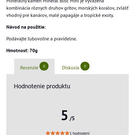
Minerálny kameň Mineral Bloc Mini je vyvážená
kombinácia rôznych druhov gritov, morských koralov, zvlášť
vhodný pre kanárov, malé papagáje a tropické exoty.
Návod na použitie:
Podávajte ľubovoľne a pravidelne.
Hmotnosť: 70g
0
0
Recenzie
Diskusia
Hodnotenie produktu
5
/5
1 hodnotení