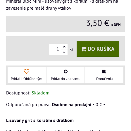
Mineral Bloc Mini - lisovaný grit s koralmi - s drátkom na
zavesenie pre malé druhy vtákov
3,50 €
s DPH
DO KOŠÍKA
ks
Pridať k Obľúbeným
Pridať do zoznamu
Doručenia
Dostupnosť:
Skladom
Osobne na predajni
•
0 €
•
Lisovaný grit s koralmi s drátkom