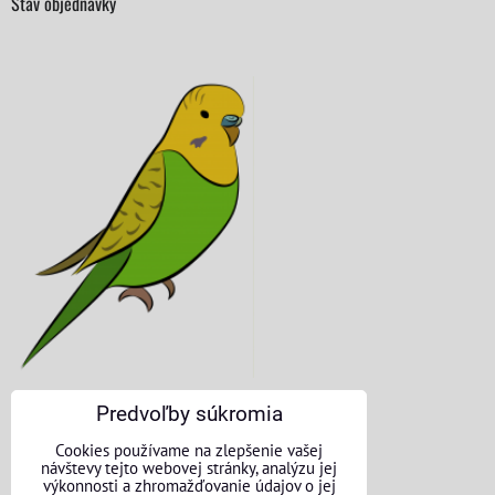
Stav objednávky
Predvoľby súkromia
KONTAKTNÉ ÚDAJE
Cookies používame na zlepšenie vašej
návštevy tejto webovej stránky, analýzu jej
O nás
výkonnosti a zhromažďovanie údajov o jej