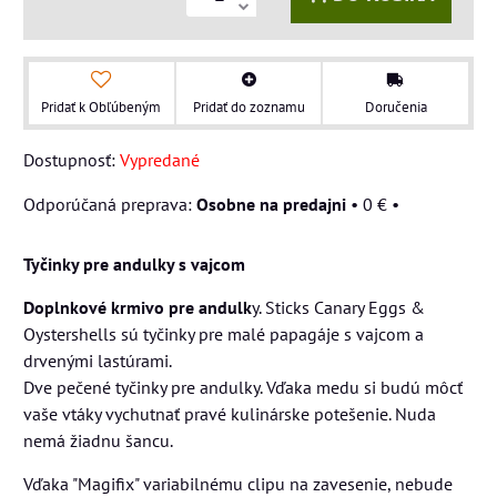
Pridať k Obľúbeným
Pridať do zoznamu
Doručenia
Dostupnosť:
Vypredané
Osobne na predajni
•
0 €
•
Tyčinky pre andulky s vajcom
Doplnkové krmivo pre andulk
y. Sticks Canary Eggs &
Oystershells sú tyčinky pre malé papagáje s vajcom a
drvenými lastúrami.
Dve pečené tyčinky pre andulky. Vďaka medu si budú môcť
vaše vtáky vychutnať pravé kulinárske potešenie. Nuda
nemá žiadnu šancu.
Vďaka "Magifix" variabilnému clipu na zavesenie, nebude