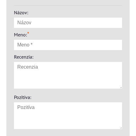
Názov:
*
Meno:
Recenzia:
Pozitíva: