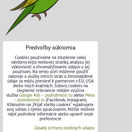
Predvoľby súkromia
KONTAKTNÉ ÚDAJE
Cookies používame na zlepšenie vašej
návštevy tejto webovej stránky, analýzu jej
O nás
výkonnosti a zhromažďovanie údajov o jej
používaní. Na tento účel môžeme použiť
nástroje a služby tretích strán a zhromaždené
Kontakt
údaje sa môžu preniesť k partnerom v EÚ, USA
alebo iných krajinách. Súbory cookies na
Požičovňa náradia
zlepšenie relevancie reklám využíva
služba
Google Ads – podrobnosti tu
alebo
Meta
– podrobnosti tu
(Facebook, Instagram).
Názory našich zákazníkov
Kliknutím na „Prijať všetky cookies“ vyjadrujete
svoj súhlas s týmto spracovaním. Nižšie môžete
Mapa stránok
nájsť podrobné informácie alebo upraviť svoje
preferencie
SLEDUJTE NÁS
Zásady ochrany osobných údajov