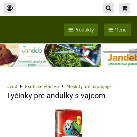
Produkty
Menu
Úvod
Exotické vtáctvo
Maškrty pre papagáje
Tyčinky pre andulky s vajcom