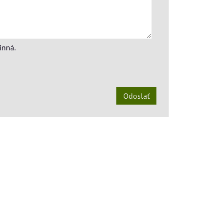
inná.
Odoslať