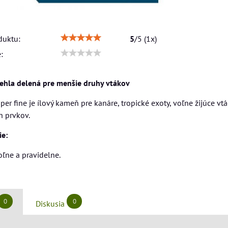
duktu:
5
/
5
(
1
x)
:
tehla delená pre menšie druhy vtákov
uper fine je ílový kameň pre kanáre, tropické exoty, voľne žijúce v
h prvkov.
ie:
ľne a pravidelne.
0
0
Diskusia