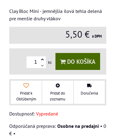
Clay Bloc Mini - jemnějšia ílová tehla delená
pre menšie druhy vtákov
5,50 €
s DPH
DO KOŠÍKA
ks
Pridať k
Pridať do
Doručenia
Obľúbeným
zoznamu
Dostupnosť:
Vypredané
Osobne na predajni
•
0
€
•