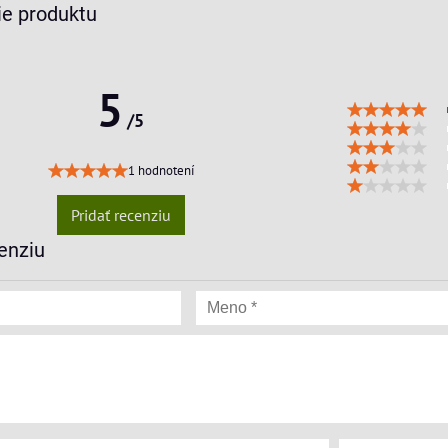
e produktu
5
/5
1 hodnotení
Pridať recenziu
enziu