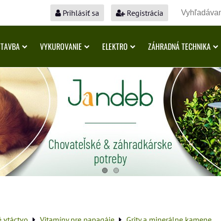
Prihlásiť sa
Registrácia
STAVBA
VYKUROVANIE
ELEKTRO
ZÁHRADNÁ TECHNIKA
é vtáctvo
Vitamíny pre papagáje
Grity a minerálne kamene