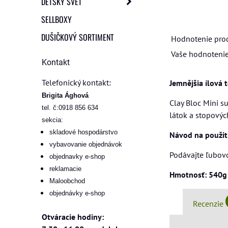
DETSKÝ SVET
SELLBOXY
DUŠIČKOVÝ SORTIMENT
Hodnotenie pro
Vaše hodnotenie
Kontakt
Telefonický kontakt:
Jemnějšia ílová 
Brigita Ághová
Clay Bloc Mini s
tel. č:0918 856 634
látok a stopovýc
sekcia:
skladové hospodárstvo
Návod na použit
vybavovanie objednávok
Podávajte ľubovo
objednavky e-shop
reklamacie
Hmotnosť: 540g
Maloobchod
objednávky e-shop
Recenzie
Otváracie hodiny: