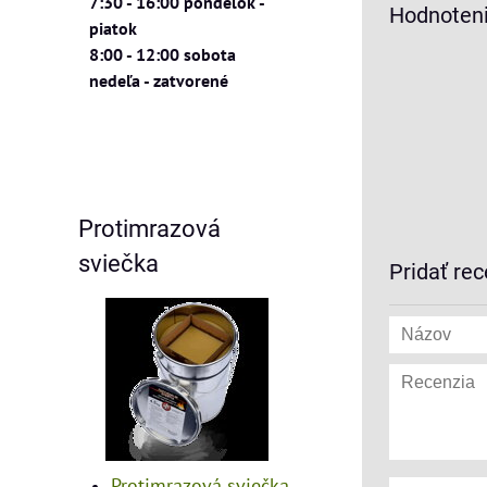
7:30 - 16:00 pondelok -
Hodnoteni
piatok
8:00 - 12:00 sobota
nedeľa - zatvorené
Protimrazová
sviečka
Pridať rec
Protimrazová sviečka