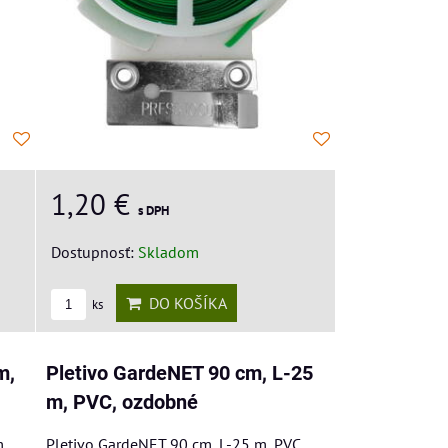
1,20 €
s DPH
Dostupnosť:
Skladom
DO KOŠÍKA
ks
m,
Pletivo GardeNET 90 cm, L-25
m, PVC, ozdobné
m
Pletivo GardeNET 90 cm, L-25 m, PVC,