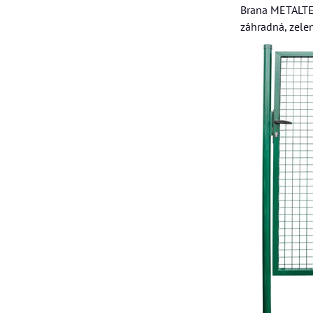
Brana METALT
záhradná, zele