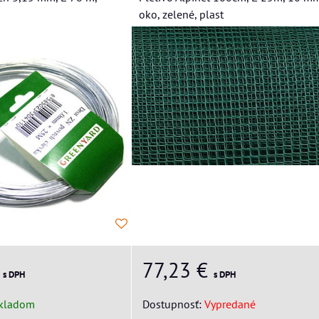
oko, zelené, plast
77,23 €
€
s DPH
s DPH
Dostupnosť:
Vypredané
kladom