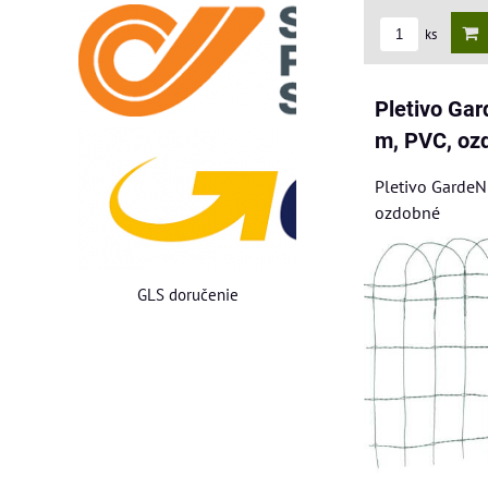
ks
Pletivo Ga
m, PVC, oz
Pletivo GardeN
ozdobné
GLS doručenie