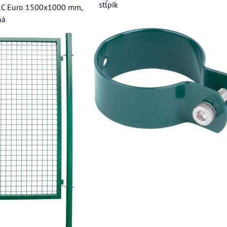
stĺpik
EC Euro 1500x1000 mm,
ná