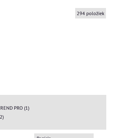
294
položiek
REND PRO (1)
2)