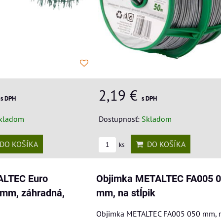
€
2,19 €
s DPH
s DPH
kladom
Dostupnosť:
Skladom
DO KOŠÍKA
DO KOŠÍKA
ks
ALTEC Euro
Objimka METALTEC FA005 
mm, záhradná,
mm, na stĺpik
Objimka METALTEC FA005 050 mm, 