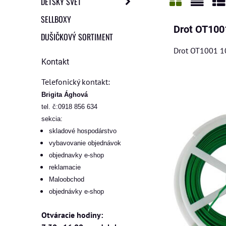
DETSKÝ SVET
Mriežka
Zozn
Ta
SELLBOXY
Drot OT1001
DUŠIČKOVÝ SORTIMENT
Drot OT1001 10
Kontakt
Telefonický kontakt:
Brigita Ághová
tel. č:0918 856 634
sekcia:
skladové hospodárstvo
vybavovanie objednávok
objednavky e-shop
reklamacie
Maloobchod
objednávky e-shop
Otváracie hodiny: