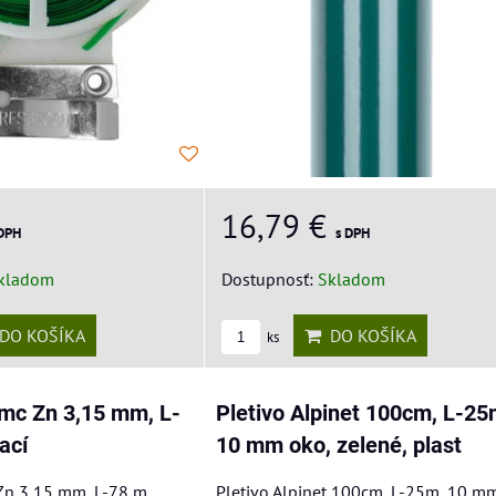
16,79 €
 DPH
s DPH
kladom
Dostupnosť:
Skladom
DO KOŠÍKA
DO KOŠÍKA
ks
.mc Zn 3,15 mm, L-
Pletivo Alpinet 100cm, L-25
ací
10 mm oko, zelené, plast
Zn 3,15 mm, L-78 m,
Pletivo Alpinet 100cm, L-25m, 10 m