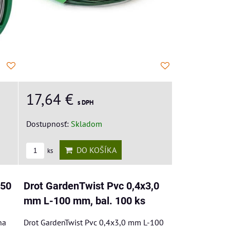
17,64 €
s DPH
Dostupnosť:
Skladom
DO KOŠÍKA
ks
050
Drot GardenTwist Pvc 0,4x3,0
mm L-100 mm, bal. 100 ks
na
Drot GardenTwist Pvc 0,4x3,0 mm L-100