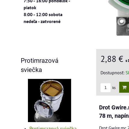
7:30 - 16:00 pondelok -
piatok
8:00 - 12:00 sobota
nedeľa - zatvorené
2,88 €
Protimrazová
s
sviečka
Dostupnosť:
S
ks
Drot Gwire
78 m, napín
Drot Gwire.mc 
Protimrazová sviečka