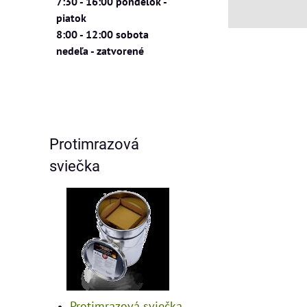
7:30 - 16:00 pondelok -
piatok
8:00 - 12:00 sobota
nedeľa - zatvorené
Protimrazová
sviečka
Protimrazová sviečka