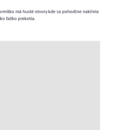
 krmítko má husté otvory kde sa pohodlne nakŕmia
tko ťažko prekotia.