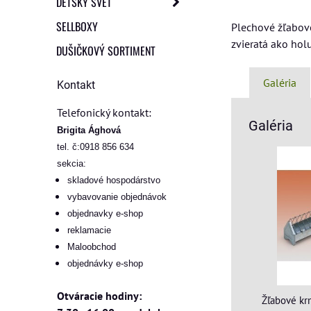
DETSKÝ SVET
SELLBOXY
Plechové žľabové
zvieratá ako holu
DUŠIČKOVÝ SORTIMENT
Galéria
Kontakt
Telefonický kontakt:
Galéria
Brigita Ághová
tel. č:0918 856 634
sekcia:
skladové hospodárstvo
vybavovanie objednávok
objednavky e-shop
reklamacie
Maloobchod
objednávky e-shop
Otváracie hodiny:
Žľabové kr