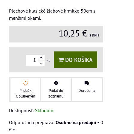
Plechové klasické žľabové krmítko 50cm s
menšími okami.
10,25 €
s DPH
DO KOŠÍKA
ks
Pridať k
Pridať do
Doručenia
Obľúbeným
zoznamu
Dostupnosť:
Skladom
Osobne na predajni
•
0
€
•