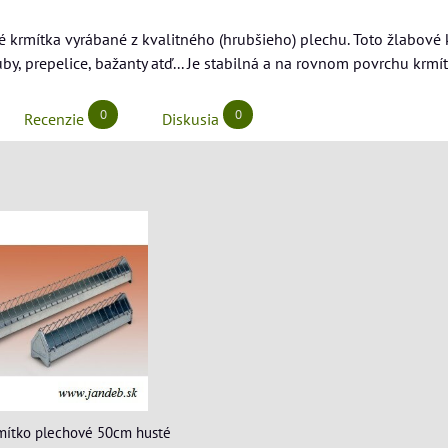
 krmítka vyrábané z kvalitného (hrubšieho) plechu. Toto žlabové
by, prepelice, bažanty atď... Je stabilná a na rovnom povrchu krmí
0
0
Recenzie
Diskusia
mítko plechové 50cm husté