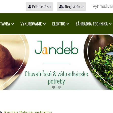
Prihlásiť sa
Registrácia
STAVBA
VYKUROVANIE
ELEKTRO
ZÁHRADNÁ TECHNIKA
Krmítko žľabové pre hydinu