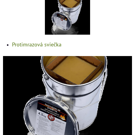
Protimrazová sviečka