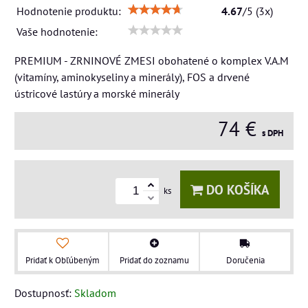
Hodnotenie produktu:
4.67
/
5
(
3
x)
Vaše hodnotenie:
PREMIUM - ZRNINOVÉ ZMESI obohatené o komplex V.A.M
(vitamíny, aminokyseliny a minerály), FOS a drvené
ústricové lastúry a morské minerály
74 €
s DPH
DO KOŠÍKA
ks
Pridať k Obľúbeným
Pridať do zoznamu
Doručenia
Dostupnosť:
Skladom