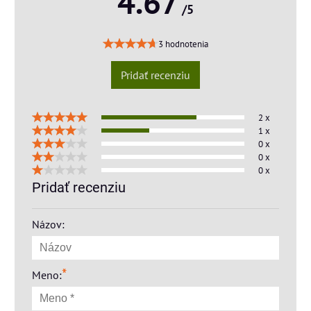
4.67
/5
3 hodnotenia
Pridať recenziu
2 x
1 x
0 x
0 x
0 x
Pridať recenziu
Názov:
*
Meno: