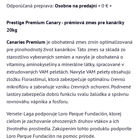
Osobne na predajni
•
0 €
•
Prestige Premium Canary - prémiová zmes pre kanáriky
20kg
Canaries Premium
je obohatená zmes zrnín optimalizovaná
pre plnohodnotý život kanárikov. Táto zmes sa skladá zo
starostlivo vyberaných semien a navyše je obohatená o
vitamíny, aminokyseliny a minerálne látky, spracované v
extrudovaných VAM peletách. Navyše VAM pelety obsahujú
zložku Florastimul, ktorá zabezpečuje optimálnu črevnú
mikroflóru a zabraňuje vzniku črevných ochorení. Podrvené
lastúry zabezpečia dobrú funkciu svalu žalúdka a správnu
rovnováhu vápnika a fosforu.
Versele-Laga podporuje Loro Parque Fundación, ktorej
cieľom je zachovanie ohrozených druhov vtákov a ich
životného prostredia. Zakúpením tohto produktu podporíte
Loro Parque Fundación na pomoc prírode.