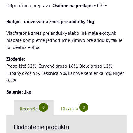
Osobne na predajni
•
0 €
•
Budgie - univerzálna zmes pre andulky 1kg
Viacfarebná zmes pre andulky alebo iné malé exoty. Ak
hľadáte kompletné jednoduché krmivo pre andulky tak je
to ideálna voľba.
Zloženie:
Proso žlté 52%, Červené proso 16%, Biele proso 12%,
Lúpaný ovos 9%, Lesknica 5%, Ľanové semienka 3%, Niger
0,5%
Balenie: 1kg
0
0
Recenzie
Diskusia
Hodnotenie produktu