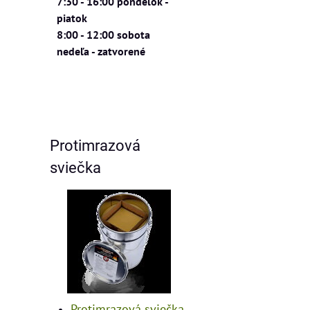
7:30 - 16:00 pondelok -
piatok
8:00 - 12:00 sobota
nedeľa - zatvorené
Protimrazová
sviečka
Protimrazová sviečka