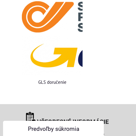
GLS doručenie
VŠEOBECNÉ INFORMÁCIE
Predvoľby súkromia
Obchodné podmienky pre osoby