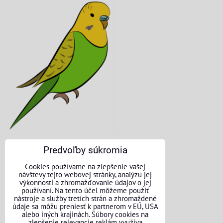
Predvoľby súkromia
KONTAKTNÉ ÚDAJE
Cookies používame na zlepšenie vašej
návštevy tejto webovej stránky, analýzu jej
O nás
výkonnosti a zhromažďovanie údajov o jej
používaní. Na tento účel môžeme použiť
nástroje a služby tretích strán a zhromaždené
Kontakt
údaje sa môžu preniesť k partnerom v EÚ, USA
alebo iných krajinách. Súbory cookies na
Požičovňa náradia
zlepšenie relevancie reklám využíva