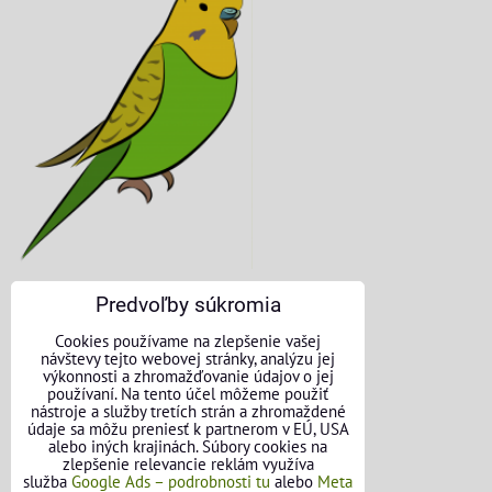
Predvoľby súkromia
KONTAKTNÉ ÚDAJE
Cookies používame na zlepšenie vašej
návštevy tejto webovej stránky, analýzu jej
O nás
výkonnosti a zhromažďovanie údajov o jej
používaní. Na tento účel môžeme použiť
nástroje a služby tretích strán a zhromaždené
Kontakt
údaje sa môžu preniesť k partnerom v EÚ, USA
alebo iných krajinách. Súbory cookies na
Požičovňa náradia
zlepšenie relevancie reklám využíva
služba
Google Ads – podrobnosti tu
alebo
Meta