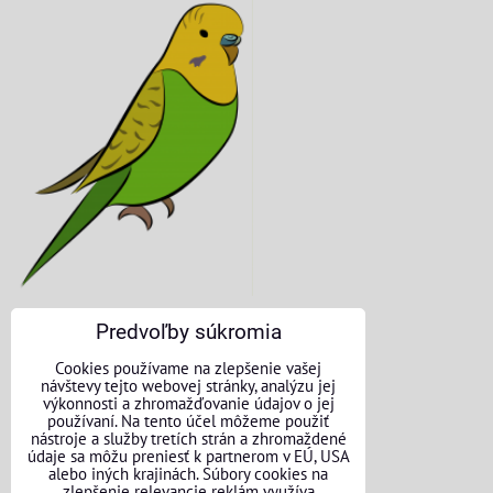
Predvoľby súkromia
KONTAKTNÉ ÚDAJE
Cookies používame na zlepšenie vašej
návštevy tejto webovej stránky, analýzu jej
O nás
výkonnosti a zhromažďovanie údajov o jej
používaní. Na tento účel môžeme použiť
nástroje a služby tretích strán a zhromaždené
Kontakt
údaje sa môžu preniesť k partnerom v EÚ, USA
alebo iných krajinách. Súbory cookies na
Požičovňa náradia
zlepšenie relevancie reklám využíva