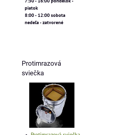
7:30 - 16:00 pondelok -
piatok
8:00 - 12:00 sobota
nedeľa - zatvorené
Protimrazová
sviečka
Protimrazová sviečka