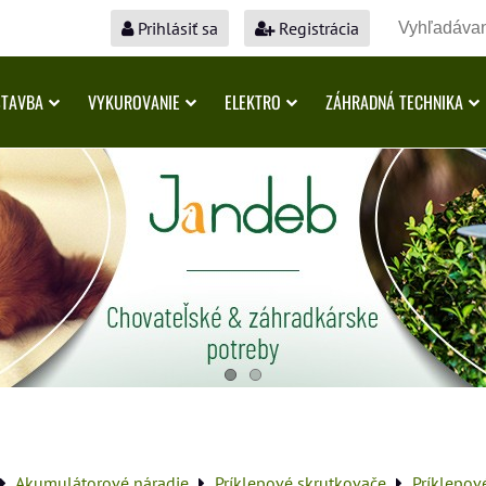
Prihlásiť sa
Registrácia
STAVBA
VYKUROVANIE
ELEKTRO
ZÁHRADNÁ TECHNIKA
Akumulátorové náradie
Príklepové skrutkovače
Príklepov