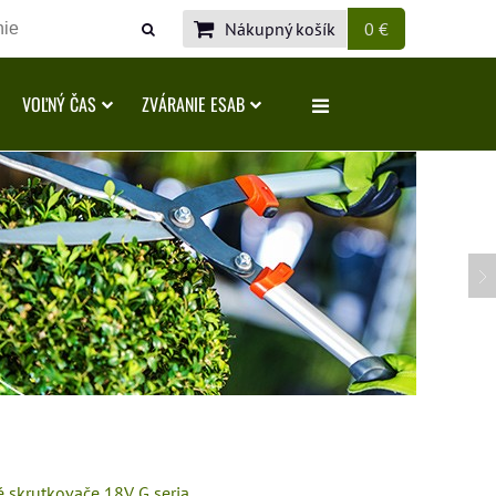
Nákupný košík
0 €
VOĽNÝ ČAS
ZVÁRANIE ESAB
é skrutkovače 18V G seria