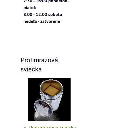
7:30 - 16:00 pondelok -
piatok
8:00 - 12:00 sobota
nedeľa - zatvorené
Protimrazová
sviečka
Protimrazová sviečka