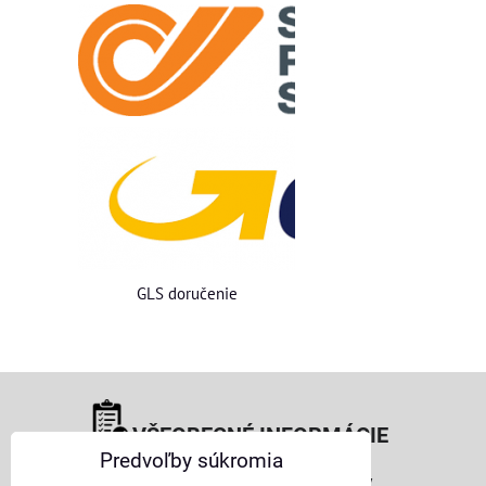
GLS doručenie
VŠEOBECNÉ INFORMÁCIE
Predvoľby súkromia
Obchodné podmienky pre osoby