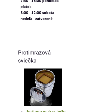
7:30 - 16:00 pondelok -
piatok
8:00 - 12:00 sobota
nedeľa - zatvorené
Protimrazová
sviečka
Protimrazová sviečka