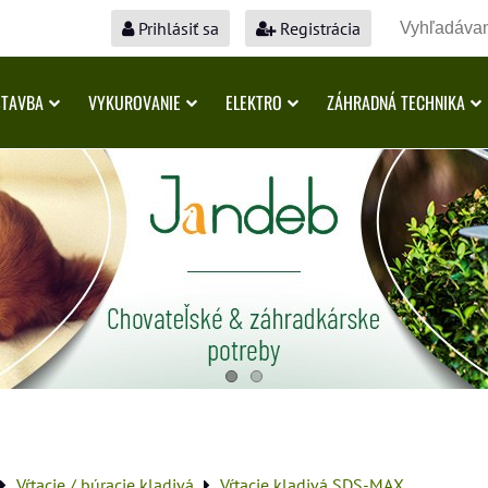
Prihlásiť sa
Registrácia
STAVBA
VYKUROVANIE
ELEKTRO
ZÁHRADNÁ TECHNIKA
Vŕtacie / búracie kladivá
Vŕtacie kladivá SDS-MAX