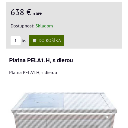
638 €
s DPH
Dostupnosť:
Skladom
DO KOŠÍKA
ks
Platna PELA1.H, s dierou
Platna PELA1.H, s dierou