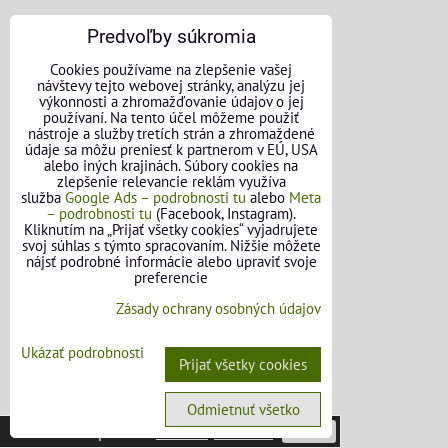
OBJEDNÁVKY
Predvoľby súkromia
Cookies používame na zlepšenie vašej
Stav objednávky
návštevy tejto webovej stránky, analýzu jej
výkonnosti a zhromažďovanie údajov o jej
používaní. Na tento účel môžeme použiť
nástroje a služby tretích strán a zhromaždené
údaje sa môžu preniesť k partnerom v EÚ, USA
alebo iných krajinách. Súbory cookies na
zlepšenie relevancie reklám využíva
služba
Google Ads – podrobnosti tu
alebo
Meta
– podrobnosti tu
(Facebook, Instagram).
Kliknutím na „Prijať všetky cookies“ vyjadrujete
svoj súhlas s týmto spracovaním. Nižšie môžete
nájsť podrobné informácie alebo upraviť svoje
preferencie
Zásady ochrany osobných údajov
Ukázať podrobnosti
Prijať všetky cookies
Odmietnuť všetko
Táto stránka používa
cookies
.
Viac info
Potvrdiť