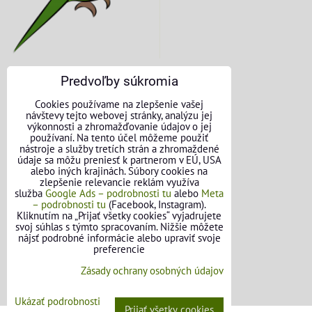
Predvoľby súkromia
KONTAKTNÉ ÚDAJE
Cookies používame na zlepšenie vašej
návštevy tejto webovej stránky, analýzu jej
O nás
výkonnosti a zhromažďovanie údajov o jej
používaní. Na tento účel môžeme použiť
nástroje a služby tretích strán a zhromaždené
Kontakt
údaje sa môžu preniesť k partnerom v EÚ, USA
alebo iných krajinách. Súbory cookies na
Požičovňa náradia
zlepšenie relevancie reklám využíva
služba
Google Ads – podrobnosti tu
alebo
Meta
– podrobnosti tu
(Facebook, Instagram).
Názory našich zákazníkov
Kliknutím na „Prijať všetky cookies“ vyjadrujete
svoj súhlas s týmto spracovaním. Nižšie môžete
Mapa stránok
nájsť podrobné informácie alebo upraviť svoje
preferencie
SLEDUJTE NÁS
Zásady ochrany osobných údajov
Facebook
Ukázať podrobnosti
Prijať všetky cookies