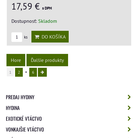
17,59 €
s DPH
Dostupnosť:
Skladom
DO KOŠÍKA
ks
Hore
Ďalšie produkty
1
2
6
PREDAJ HYDINY
HYDINA
EXOTICKÉ VTÁCTVO
VONKAJŠIE VTÁCTVO