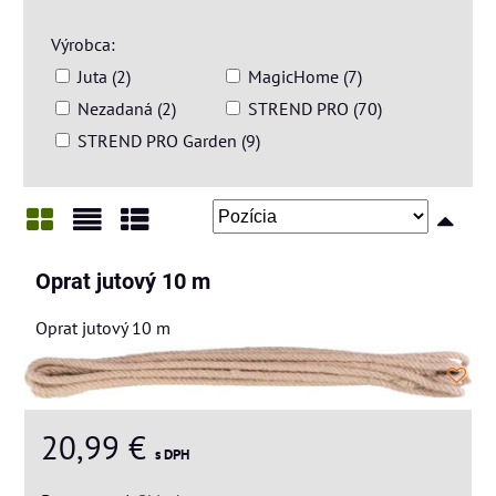
Výrobca:
Juta (2)
MagicHome (7)
Nezadaná (2)
STREND PRO (70)
STREND PRO Garden (9)
Mriežka
Zoznam
Tabuľka
Oprat jutový 10 m
Oprat jutový 10 m
20,99 €
s DPH