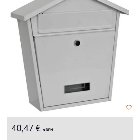
40,47 €
s DPH