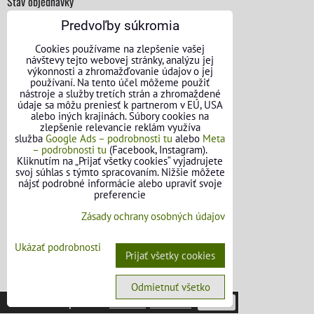
Stav objednávky
Predvoľby súkromia
Cookies používame na zlepšenie vašej
návštevy tejto webovej stránky, analýzu jej
výkonnosti a zhromažďovanie údajov o jej
používaní. Na tento účel môžeme použiť
nástroje a služby tretích strán a zhromaždené
údaje sa môžu preniesť k partnerom v EÚ, USA
alebo iných krajinách. Súbory cookies na
zlepšenie relevancie reklám využíva
služba
Google Ads – podrobnosti tu
alebo
Meta
– podrobnosti tu
(Facebook, Instagram).
Kliknutím na „Prijať všetky cookies“ vyjadrujete
svoj súhlas s týmto spracovaním. Nižšie môžete
nájsť podrobné informácie alebo upraviť svoje
preferencie
Zásady ochrany osobných údajov
Ukázať podrobnosti
Prijať všetky cookies
KONTAKTNÉ ÚDAJE
Odmietnuť všetko
Táto stránka používa
cookies
.
Viac info
Potvrdiť
O nás