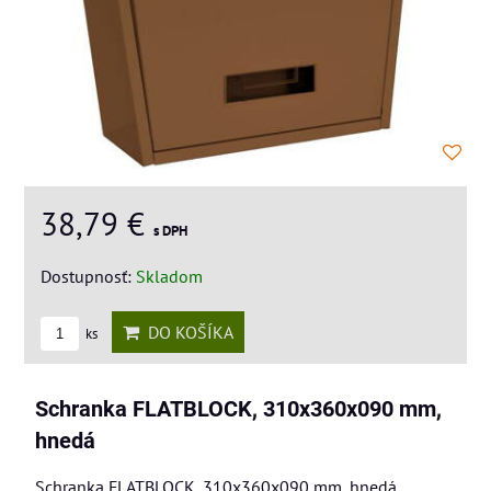
38,79 €
s DPH
Dostupnosť:
Skladom
DO KOŠÍKA
ks
Schranka FLATBLOCK, 310x360x090 mm,
hnedá
Schranka FLATBLOCK, 310x360x090 mm, hnedá