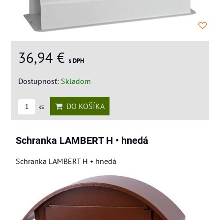
36,94 €
s DPH
Dostupnosť:
Skladom
DO KOŠÍKA
ks
Schranka LAMBERT H • hnedá
Schranka LAMBERT H • hnedá