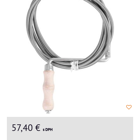
57,40 €
s DPH