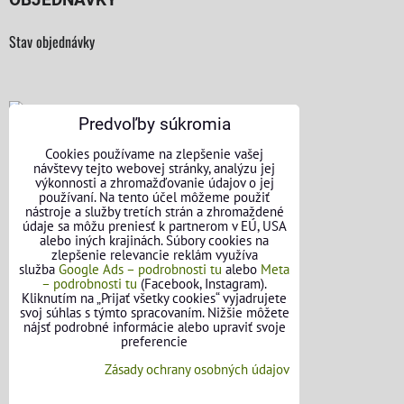
Stav objednávky
Predvoľby súkromia
KONTAKTNÉ ÚDAJE
Cookies používame na zlepšenie vašej
návštevy tejto webovej stránky, analýzu jej
výkonnosti a zhromažďovanie údajov o jej
O nás
používaní. Na tento účel môžeme použiť
nástroje a služby tretích strán a zhromaždené
Kontakt
údaje sa môžu preniesť k partnerom v EÚ, USA
alebo iných krajinách. Súbory cookies na
zlepšenie relevancie reklám využíva
Požičovňa náradia
služba
Google Ads – podrobnosti tu
alebo
Meta
– podrobnosti tu
(Facebook, Instagram).
Názory našich zákazníkov
Kliknutím na „Prijať všetky cookies“ vyjadrujete
svoj súhlas s týmto spracovaním. Nižšie môžete
nájsť podrobné informácie alebo upraviť svoje
Mapa stránok
preferencie
SLEDUJTE NÁS
Zásady ochrany osobných údajov