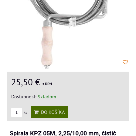
25,50 €
s DPH
Dostupnosť:
Skladom
DO KOŠÍKA
ks
Spirala KPZ 05M, 2,25/10,00 mm, čistič