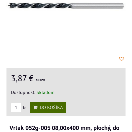
3,87 €
s DPH
Dostupnosť:
Skladom
DO KOŠÍKA
ks
Vrtak 052g-005 08,00x400 mm, plochý, do