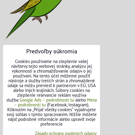
Predvoľby súkromia
KONTAKTNÉ ÚDAJE
Cookies používame na zlepšenie vašej
návštevy tejto webovej stránky, analýzu jej
O nás
výkonnosti a zhromažďovanie údajov o jej
používaní. Na tento účel môžeme použiť
nástroje a služby tretích strán a zhromaždené
Kontakt
údaje sa môžu preniesť k partnerom v EÚ, USA
alebo iných krajinách. Súbory cookies na
Požičovňa náradia
zlepšenie relevancie reklám využíva
služba
Google Ads – podrobnosti tu
alebo
Meta
– podrobnosti tu
(Facebook, Instagram).
Názory našich zákazníkov
Kliknutím na „Prijať všetky cookies“ vyjadrujete
svoj súhlas s týmto spracovaním. Nižšie môžete
Mapa stránok
nájsť podrobné informácie alebo upraviť svoje
preferencie
SLEDUJTE NÁS
Zásady ochrany osobných údajov