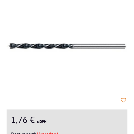
1,76 €
s DPH