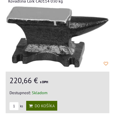
Kovadlina Cork CA0114 030 kg
220,66 €
s DPH
Dostupnosť:
Skladom
DO KOŠÍKA
ks