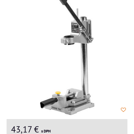
43,17 €
s DPH