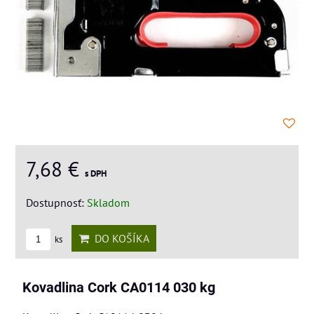
7,68 €
s DPH
Dostupnosť:
Skladom
DO KOŠÍKA
ks
Kovadlina Cork CA0114 030 kg