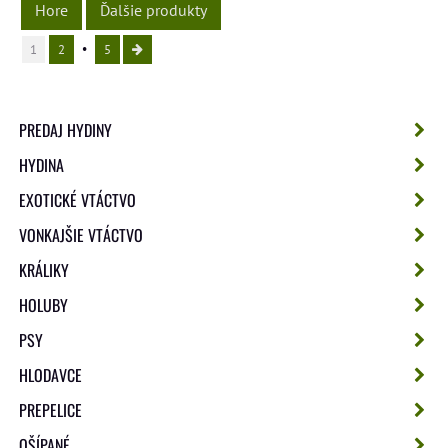
Hore
Ďalšie produkty
1
2
5
PREDAJ HYDINY
HYDINA
EXOTICKÉ VTÁCTVO
VONKAJŠIE VTÁCTVO
KRÁLIKY
HOLUBY
PSY
HLODAVCE
PREPELICE
OŠÍPANÉ