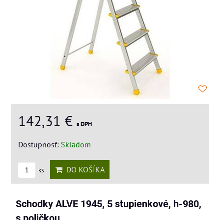
142,31 €
s DPH
Dostupnosť:
Skladom
DO KOŠÍKA
ks
Schodky ALVE 1945, 5 stupienkové, h-980,
s poličkou