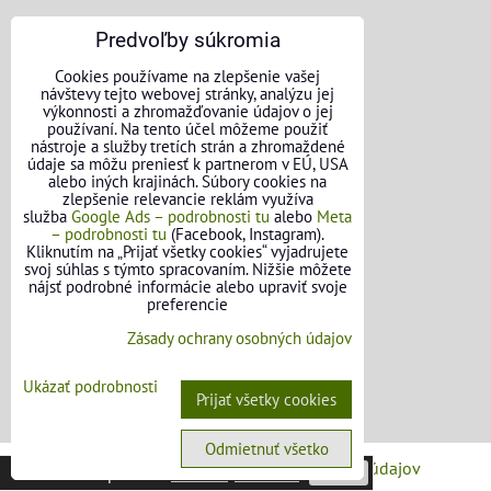
Predvoľby súkromia
Cookies používame na zlepšenie vašej
návštevy tejto webovej stránky, analýzu jej
výkonnosti a zhromažďovanie údajov o jej
KONTAKTNÉ ÚDAJE
používaní. Na tento účel môžeme použiť
nástroje a služby tretích strán a zhromaždené
údaje sa môžu preniesť k partnerom v EÚ, USA
O nás
alebo iných krajinách. Súbory cookies na
zlepšenie relevancie reklám využíva
Kontakt
služba
Google Ads – podrobnosti tu
alebo
Meta
– podrobnosti tu
(Facebook, Instagram).
Požičovňa náradia
Kliknutím na „Prijať všetky cookies“ vyjadrujete
svoj súhlas s týmto spracovaním. Nižšie môžete
nájsť podrobné informácie alebo upraviť svoje
Názory našich zákazníkov
preferencie
Mapa stránok
Zásady ochrany osobných údajov
SLEDUJTE NÁS
Ukázať podrobnosti
Prijať všetky cookies
Facebook
Odmietnuť všetko
Predvoľby súkromia
Zásady ochrany osobných údajov
Táto stránka používa
cookies
.
Viac info
Potvrdiť