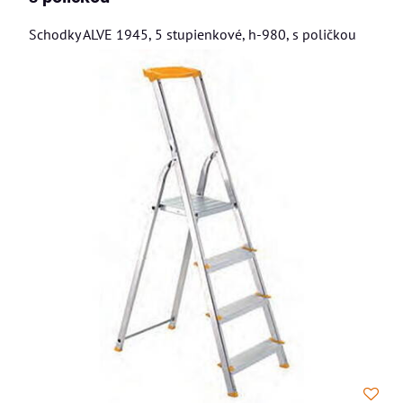
Schodky ALVE 1945, 5 stupienkové, h-980, s poličkou