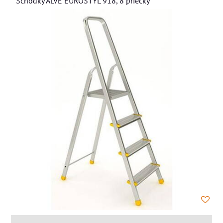
Schodky ALVE EUROSTYL 918, 8 priečky