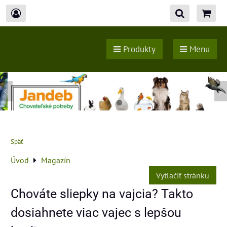
Produkty
Menu
Späť
Úvod
Magazín
Vytlačiť stránku
Chováte sliepky na vajcia? Takto
dosiahnete viac vajec s lepšou