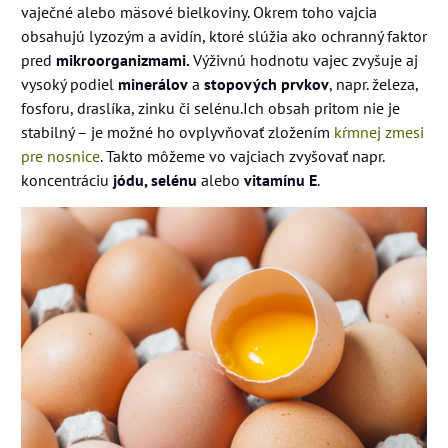
vaječné alebo mäsové bielkoviny. Okrem toho vajcia
obsahujú lyzozým a avidín, ktoré slúžia ako ochranný faktor
pred
mikroorganizmami.
Výživnú hodnotu vajec zvyšuje aj
vysoký podiel
minerálov
a
stopových prvkov
, napr. železa,
fosforu, draslíka, zinku či selénu.Ich obsah pritom nie je
stabilný – je možné ho ovplyvňovať zložením
kŕmnej zmesi
pre nosnice
. Takto môžeme vo vajciach zvyšovať napr.
koncentráciu
jódu, selénu
alebo
vitamínu E
.