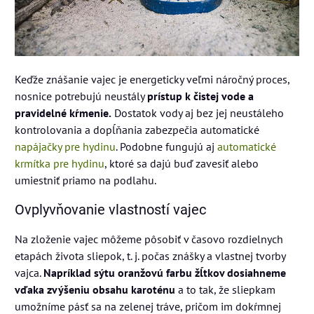
Keďže znášanie vajec je energeticky veľmi náročný proces,
nosnice potrebujú neustály
prístup k čistej vode a
pravidelné kŕmenie.
Dostatok vody aj bez jej neustáleho
kontrolovania a dopĺňania zabezpečia automatické
napájačky pre hydinu
. Podobne fungujú aj
automatické
krmítka pre hydinu
, ktoré sa dajú buď zavesiť alebo
umiestniť priamo na podlahu.
Ovplyvňovanie vlastností vajec
Na zloženie vajec môžeme pôsobiť v časovo rozdielnych
etapách života sliepok, t. j. počas znášky a vlastnej tvorby
vajca.
Napríklad sýtu oranžovú farbu žĺtkov dosiahneme
vďaka zvýšeniu obsahu karoténu
a to tak, že sliepkam
umožníme pásť sa na zelenej tráve, pričom im dokŕmnej