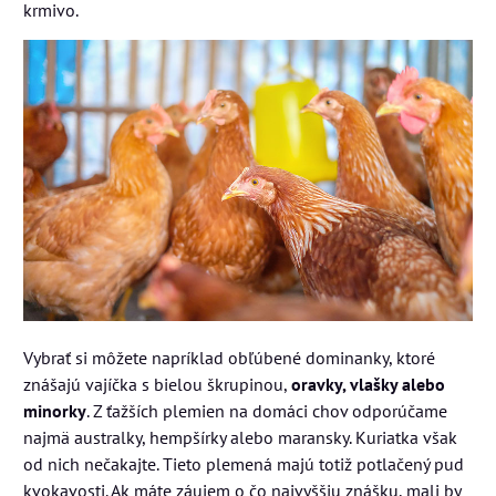
krmivo.
Vybrať si môžete napríklad obľúbené dominanky, ktoré
znášajú vajíčka s bielou škrupinou,
oravky, vlašky alebo
minorky
. Z ťažších plemien na domáci chov odporúčame
najmä australky, hempšírky alebo maransky. Kuriatka však
od nich nečakajte. Tieto plemená majú totiž potlačený pud
kvokavosti. Ak máte záujem o čo najvyššiu znášku, mali by