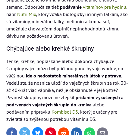
semeno. Odporúča sa tiež
podávanie
vitamínov pre hydinu
,
napr.
Nutri Mix
, ktorý vďaka biologicky účinným látkam, ako
sú vitamíny, minerálne látky, metionín a kŕmna soľ,
umožňuje chovateľom doplniť neplnohodnotnú kŕmnu
dávku na požadovanú úroveň.
Chýbajúce alebo krehké škrupiny
Tenké, krehké, popraskané alebo dokonca chýbajúce
škrupiny vajec môžu byť príčinou poruchy vajcovodov, no
väčšinou
ide o nedostatok minerálnych látok v potrave
.
Vedeli ste, že nosnica uloží do vaječných škrupín za rok 30-
až 40-krát viac vápnika, než je obsiahnuté v jej kostre?
Pevnosť škrupiny môžeme zlepšiť
pridaním vysušených a
podrvených vaječných škrupín do krmiva
alebo
podávaním prípravku
Kombisol D3
, ktorý je určený pre
zvieratá so zvýšenou potrebou vitamínu D3.
Bluesky
Twitter
Facebook
Pinterest
Reddit
LinkedIn
WhatsApp
E-