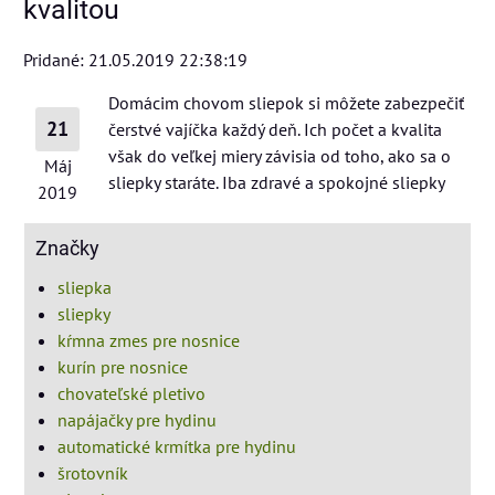
kvalitou
Pridané: 21.05.2019 22:38:19
Domácim chovom sliepok si môžete zabezpečiť
21
čerstvé vajíčka každý deň. Ich počet a kvalita
však do veľkej miery závisia od toho, ako sa o
Máj
sliepky staráte. Iba zdravé a spokojné sliepky
2019
Značky
sliepka
sliepky
kŕmna zmes pre nosnice
kurín pre nosnice
chovateľské pletivo
napájačky pre hydinu
automatické krmítka pre hydinu
šrotovník