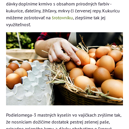
dávky doplníme krmivo s obsahom prírodných farbív -
kukurice, ďateliny, žihľavy, mrkvy či červenej repy. Kukuricu
môžeme zošrotovať na
šrotovníku
, zlepšíme tak jej
využiteľnosť.
Podielomega-3 mastných kyselín vo vajíčkach zvýšime tak,
že nosniciam dožičíme dostatok pestrej zelenej paše,
prípadne zeleného krmu a dávku obohatíme o ľanové