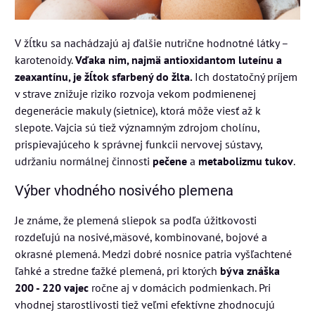
V žĺtku sa nachádzajú aj ďalšie nutrične hodnotné látky –
karotenoidy.
Vďaka nim, najmä antioxidantom luteínu a
zeaxantínu, je žĺtok sfarbený do žlta.
Ich dostatočný príjem
v strave znižuje riziko rozvoja vekom podmienenej
degenerácie makuly (sietnice), ktorá môže viesť až k
slepote. Vajcia sú tiež významným zdrojom cholínu,
prispievajúceho k správnej funkcii nervovej sústavy,
udržaniu normálnej činnosti
pečene
a
metabolizmu tukov
.
Výber vhodného nosivého plemena
Je známe, že plemená sliepok sa podľa úžitkovosti
rozdeľujú na nosivé,mäsové, kombinované, bojové a
okrasné plemená. Medzi dobré nosnice patria vyšľachtené
ľahké a stredne ťažké plemená, pri ktorých
býva znáška
200 - 220 vajec
ročne aj v domácich podmienkach. Pri
vhodnej starostlivosti tiež veľmi efektívne zhodnocujú