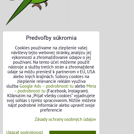
Predvoľby súkromia
KONTAKTNÉ ÚDAJE
Cookies používame na zlepšenie vašej
návštevy tejto webovej stránky, analýzu jej
O nás
výkonnosti a zhromažďovanie údajov o jej
používaní. Na tento účel môžeme použiť
nástroje a služby tretích strán a zhromaždené
Kontakt
údaje sa môžu preniesť k partnerom v EÚ, USA
alebo iných krajinách. Súbory cookies na
Požičovňa náradia
zlepšenie relevancie reklám využíva
služba
Google Ads – podrobnosti tu
alebo
Meta
– podrobnosti tu
(Facebook, Instagram).
Názory našich zákazníkov
Kliknutím na „Prijať všetky cookies“ vyjadrujete
svoj súhlas s týmto spracovaním. Nižšie môžete
Mapa stránok
nájsť podrobné informácie alebo upraviť svoje
preferencie
SLEDUJTE NÁS
Zásady ochrany osobných údajov
Facebook
Ukázať podrobnosti