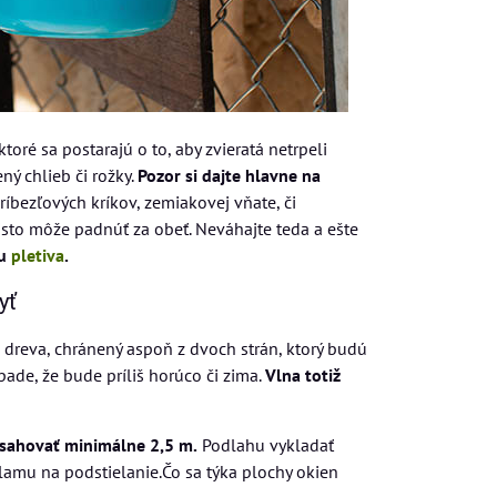
 ktoré sa postarajú o to, aby zvieratá netrpeli
ý chlieb či rožky.
Pozor si dajte hlavne na
ríbezľových kríkov, zemiakovej vňate, či
sto môže padnúť za obeť. Neváhajte teda a ešte
ou
pletiva
.
yť
 dreva, chránený aspoň z dvoch strán, ktorý budú
ade, že bude príliš horúco či zima.
Vlna totiž
sahovať minimálne 2,5 m.
Podlahu vykladať
lamu na podstielanie.Čo sa týka plochy okien