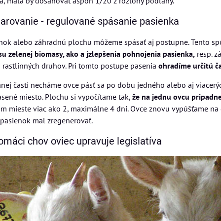
a, mala by dosahovať aspoň 1/20 z rozlohy podlahy.
arovanie - regulované spásanie pasienka
nok alebo záhradnú plochu môžeme spásať aj postupne. Tento sp
u zelenej biomasy, ako a jzlepšenia pohnojenia pasienka,
resp. z
 rastlinných druhov. Pri tomto postupe pasenia
ohradíme určitú č
nej časti necháme ovce pásť sa po dobu jedného alebo aj viacerýc
sené miesto. Plochu si vypočítame tak,
že na jednu ovcu pripadn
m mieste viac ako 2, maximálne 4 dni. Ovce znovu vypúšťame na 
 pasienok mal zregenerovať.
omáci chov oviec upravuje legislatíva