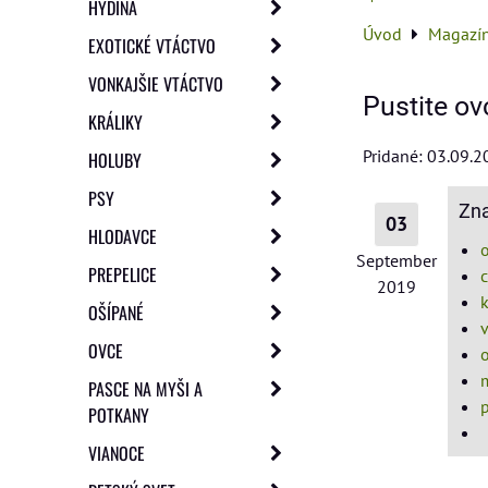
HYDINA
Úvod
Magazí
EXOTICKÉ VTÁCTVO
VONKAJŠIE VTÁCTVO
Pustite ov
KRÁLIKY
Pridané: 03.09.
HOLUBY
PSY
Zn
03
HLODAVCE
September
PREPELICE
2019
OŠÍPANÉ
OVCE
PASCE NA MYŠI A
p
POTKANY
VIANOCE