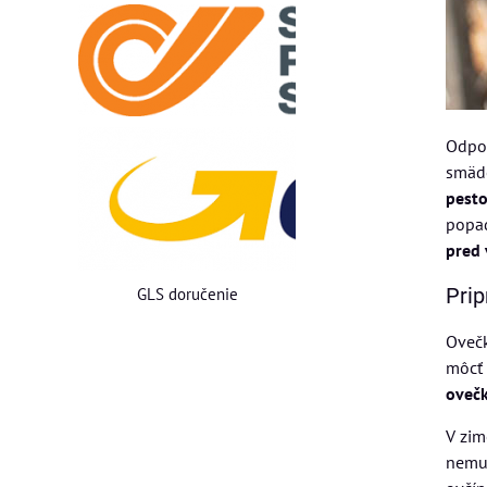
Odpo
smädo
pesto
popad
pred 
GLS doručenie
Prip
Ovečk
môcť 
ovečk
V zim
nemus