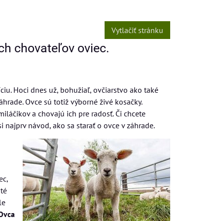
Vytlačiť stránku
ch chovateľov oviec.
iu. Hoci dnes už, bohužiaľ, ovčiarstvo ako také
áhrade. Ovce sú totiž výborné živé kosačky.
láčikov a chovajú ich pre radosť. Či chcete
si najprv návod, ako sa starať o ovce v záhrade.
ec,
ité
le
Ovca