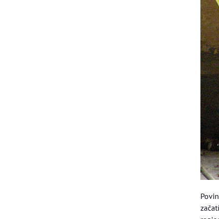
Povin
začat