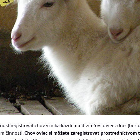
nosť registrovať chov vzniká každému držiteľovi oviec a kôz (bez 
ím činnosti.
Chov oviec si môžete zaregistrovať prostredníctvom t