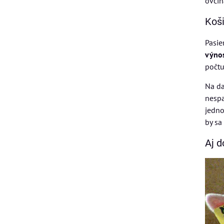
ovčín
Koši
Pasie
výnos
počtu
Na da
nespa
jedno
by sa
Aj d