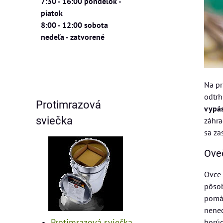
7:30 - 16:00 pondelok -
piatok
8:00 - 12:00 sobota
nedeľa - zatvorené
Na pr
odtrh
Protimrazová
vypás
sviečka
záhra
sa z
Oveč
Ovce 
pôsob
pomáh
nenec
Protimrazová sviečka
horúc