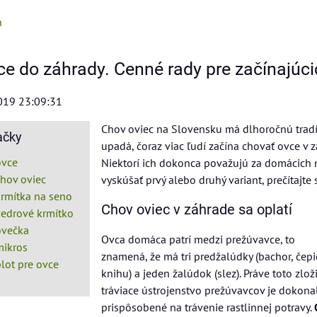
n
ce do záhrady. Cenné rady pre začínajúci
2019 23:09:31
Chov oviec na Slovensku má dlhoročnú tradíc
ačky
upadá, čoraz viac ľudí začína chovať ovce v z
ovce
Niektorí ich dokonca považujú za domácich mi
chov oviec
vyskúšať prvý alebo druhý variant, prečítajte 
krmítka na seno
Chov oviec v záhrade sa oplatí
vedrové krmítko
ovečka
Ovca domáca patrí medzi prežúvavce, to
mikros
znamená, že má tri predžalúdky (bachor, čepi
lot pre ovce
knihu) a jeden žalúdok (slez). Práve toto zlož
tráviace ústrojenstvo prežúvavcov je dokona
prispôsobené na trávenie rastlinnej potravy.