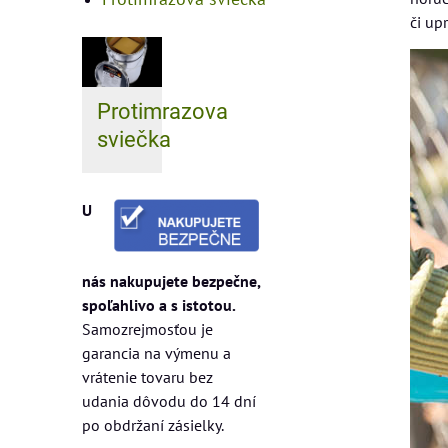
či up
Protimrazova
sviečka
U
nás nakupujete bezpečne,
spoľahlivo a s istotou.
Samozrejmosťou je
garancia na výmenu a
vrátenie tovaru bez
udania dôvodu do 14 dní
po obdržaní zásielky.