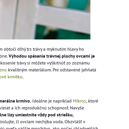
om obtočí dlhý trs trávy a myknutím hlavy ho
lbne.
Výhodou spásania trávnej plochy ovcami je
 kosenie trávy si môžete vyškrtnúť zo zoznamu
seno
kvalitným materiálom. Pre odstavené jahňatá
ové krmítko
.
inerálne krmivo.
Ideálne je napríklad
Mikros
, ktoré
vierat a ich reprodukčnú schopnosť. Navyše
lne lizy umiestnite vždy pod striešku,
rolujte, či ovciam nechýba voda. Obzvlášť v
ujú oveľa väčšie množstvo, ako počas chladnejších