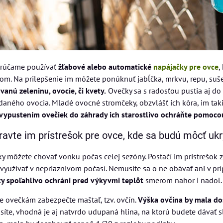
rúčame používať
žľabové alebo automatické
napájačky pre ovce
,
m. Na prilepšenie im môžete ponúknuť jabĺčka, mrkvu, repu, sušen
vanú zeleninu, ovocie, či kvety.
Ovečky sa s radosťou pustia aj do 
aného ovocia. Mladé ovocné stromčeky, obzvlášť ich kôra, im taki
vypustením ovečiek do záhrady ich starostlivo ochráňte pomoc
ravte im prístrešok pre ovce, kde sa budú môcť ukr
y môžete chovať vonku počas celej sezóny. Postačí im prístrešok z
využívať v nepriaznivom počasí. Nemusíte sa o ne obávať ani v príp
y spoľahlivo ochráni pred výkyvmi teplôt
smerom nahor i nadol.
e ovečkám zabezpečte maštaľ, tzv. ovčín.
Výška ovčína by mala do
íte, vhodná je aj natvrdo udupaná hlina, na ktorú budete dávať s