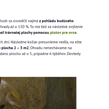
ôsob sa osvedčil najmä
z pohľadu budúceho
áhrady až o 150 %. To má tiež za následok zvýšenie
asť trávnatej plochy pomocou
plotov pre ovce
.
h dní. Následne košiar presunieme vedľa, na ešte
e plocha 2 – 3 m2
. Ohradu nenechávame na
danú plochu až o 5, prípadne 6 týždňov. Dovtedy