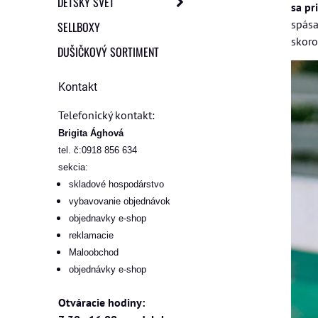
DETSKÝ SVET
sa pr
spása
SELLBOXY
skoro
DUŠIČKOVÝ SORTIMENT
Kontakt
Telefonický kontakt:
Brigita Ághová
tel. č:0918 856 634
sekcia:
skladové hospodárstvo
vybavovanie objednávok
objednavky e-shop
reklamacie
Maloobchod
objednávky e-shop
Otváracie hodiny: