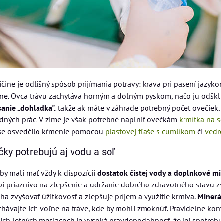
íčine je odlišný spôsob prijímania potravy: krava pri pasení jazyk
ne. Ovca trávu zachytáva horným a dolným pyskom, načo ju odšk
anie „dohladka",
takže ak máte v záhrade potrebný počet ovečiek,
dných prác. V zime je však potrebné naplniť ovečkám
krmítka na 
ase osvedčilo kŕmenie pomocou
plastovej fľaše s cumlíkom
či
vedr
ky potrebujú aj vodu a soľ
by mali mať vždy k dispozícii
dostatok čistej vody a doplnkové m
í priaznivo na zlepšenie a udržanie dobrého zdravotného stavu z
a zvyšovať úžitkovosť a zlepšuje príjem a využitie krmiva.
Minerá
hávajte ich voľne na tráve, kde by mohli zmoknúť. Pravidelne kont
ich letných mesiacoch je vysoká pravdepodobnosť, že jej spotreb