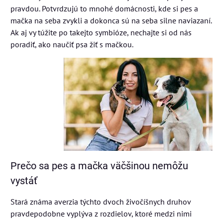
pravdou. Potvrdzujú to mnohé domácnosti, kde si pes a
mačka na seba zvykli a dokonca sú na seba silne naviazaní.
Ak aj vy túžite po takejto symbióze, nechajte si od nás
poradiť, ako naučiť psa žiť s mačkou.
Prečo sa pes a mačka väčšinou nemôžu
vystáť
Stará známa averzia týchto dvoch živočíšnych druhov
pravdepodobne vyplýva z rozdielov, ktoré medzi nimi