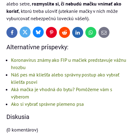
alebo setre,
rozmyslite si, či nebudú mačku vnímať ako
korisť
, ktorú treba uloviť (utekanie mačky v nich môže
vyburcovať nebezpečnú loveckú vášeň).
Bluesky
Twitter
Facebook
Pinterest
Reddit
LinkedIn
WhatsApp
E-
mail
Alternatívne príspevky:
Koronavírus známy ako FIP u mačiek predstavuje vážnu
hrozbu
Náš pes má kliešťa alebo správny postup ako vybrať
kliešťa psovi
Aká mačka je vhodná do bytu? Pomôžeme vám s
výberom
Ako si vybrať správne plemeno psa
Diskusia
(0 komentárov)