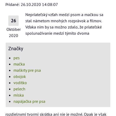
Pridané: 26.10.2020 14:08:07
Nepriateľský vzťah medzi psom a mačkou sa
26
stal námetom mnohých rozprávok a filmov.
Vďaka nim by sa možno zdalo, že priateľské
Október
spolunažívanie medzi týmito dvoma
2020
Značky
pes
mačka
maškrty pre psa
obojok
vodítko
pelech
miska
napájačka pre psa
rozdielnymi tvormi skrátka ani nie je možné. Opak je však