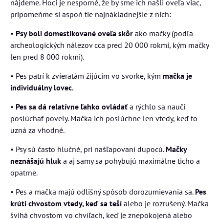
nájdeme. Hoci je nesporné, že by sme ich našli oveľa viac,
pripomeňme si aspoň tie najnákladnejšie z nich:
•
Psy boli domestikované oveľa skôr
ako mačky (podľa
archeologických nálezov cca pred 20 000 rokmi, kým mačky
len pred 8 000 rokmi).
• Pes patrí k zvieratám žijúcim vo svorke, kým
mačka je
individuálny lovec
.
•
Pes sa dá relatívne ľahko ovládať
a rýchlo sa naučí
poslúchať povely. Mačka ich poslúchne len vtedy, keď to
uzná za vhodné.
• Psy sú často hlučné, pri našľapovaní dupocú.
Mačky
neznášajú hluk
a aj samy sa pohybujú maximálne ticho a
opatrne.
• Pes a mačka majú odlišný spôsob dorozumievania sa.
Pes
krúti chvostom vtedy, keď sa teší
alebo je rozrušený. Mačka
švihá chvostom vo chvíľach, keď je znepokojená alebo