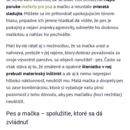
poruke
maškrty pre psa
a mačku a neustále
zvieratá
sledujte
. Môžete sa im prihovárať upokojujúcim tónom
hlasu, prípadne ich jemne hladkať. Ak vidíte, že pes je
pokojný a nejaví známky agresivity, odmeňte ho drobnou
maškrtou a nahlas ho pochváľte.
Mali by ste rátať aj s možnosťou, že sa mačka urazí a
nahnevá, pretože v jej rajóne, ktorý doteraz považovala za
svoje výsostné panstvo, sa objavil narušiteľ - pes. Často sa
však stáva aj to, že zmätené a opatrné
šteniatko v nej
prebudí materinský inštinkt
a ak aj k nemu neprejaví
hlbokú náklonnosť, neublíži mu. Malá mačka a dospelý pes
sú zase kombináciou, ktorá si vyžaduje vašu plnú
pozornosť z toho dôvodu, aby pes mačiatku (hoci nechtiac)
neublížil.
Pes a mačka – spolužitie, ktoré sa dá
zvládnuť