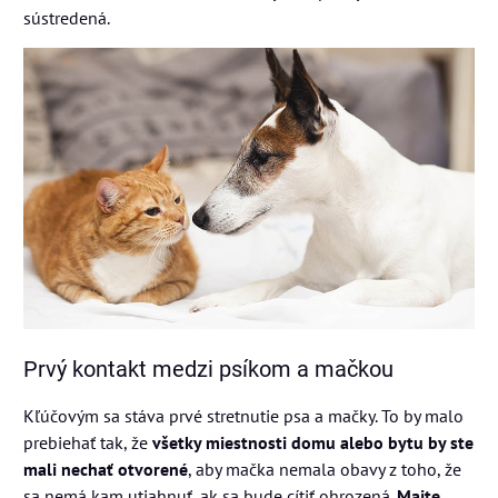
sústredená.
Prvý kontakt medzi psíkom a mačkou
Kľúčovým sa stáva prvé stretnutie psa a mačky. To by malo
prebiehať tak, že
všetky miestnosti domu alebo bytu by ste
mali nechať otvorené
, aby mačka nemala obavy z toho, že
sa nemá kam utiahnuť, ak sa bude cítiť ohrozená.
Majte