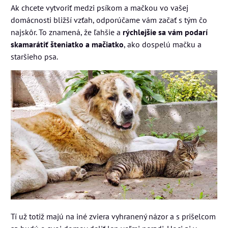
Ak chcete vytvoriť medzi psíkom a mačkou vo vašej
domácnosti bližší vzťah, odporúčame vám začať s tým čo
najskôr. To znamená, že ľahšie a
rýchlejšie sa vám podarí
skamarátiť šteniatko a mačiatko
, ako dospelú mačku a
staršieho psa.
Tí už totiž majú na iné zviera vyhranený názor a s prišelcom