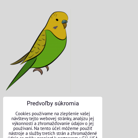
Predvoľby súkromia
KONTAKTNÉ ÚDAJE
Cookies používame na zlepšenie vašej
návštevy tejto webovej stránky, analýzu jej
O nás
výkonnosti a zhromažďovanie údajov o jej
používaní. Na tento účel môžeme použiť
nástroje a služby tretích strán a zhromaždené
Kontakt