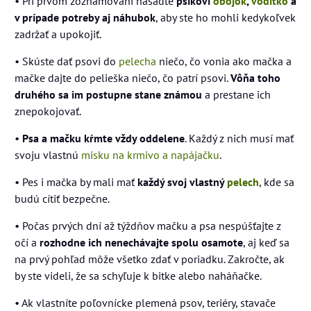
• Pri prvom zoznamovaní nasaďte
psíkovi
obojok
,
vodítko
a
v prípade potreby aj náhubok
, aby ste ho mohli kedykoľvek
zadržať a upokojiť.
• Skúste dať psovi do
pelecha
niečo, čo vonia ako mačka a
mačke dajte do pelieška niečo, čo patrí psovi.
Vôňa toho
druhého sa im postupne stane známou
a prestane ich
znepokojovať.
•
Psa a mačku kŕmte vždy oddelene
. Každý z nich musí mať
svoju vlastnú
misku na krmivo a napájačku
.
• Pes i mačka by mali mať
každý svoj vlastný
pelech
, kde sa
budú cítiť bezpečne.
• Počas prvých dní až týždňov mačku a psa nespúšťajte z
očí a
rozhodne ich nenechávajte spolu osamote
, aj keď sa
na prvý pohľad môže všetko zdať v poriadku. Zakročte, ak
by ste videli, že sa schyľuje k bitke alebo naháňačke.
• Ak vlastníte poľovnícke plemená psov, teriéry, stavače