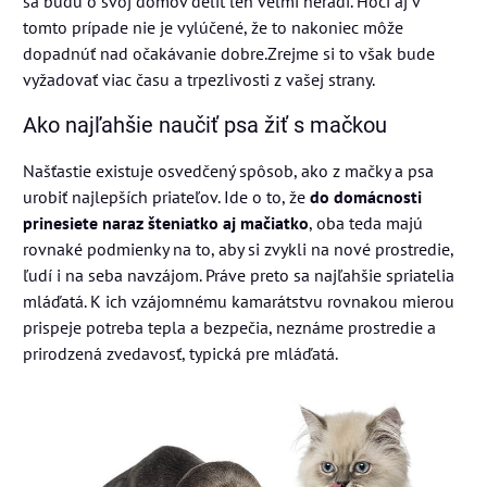
sa budú o svoj domov deliť len veľmi neradi. Hoci aj v
tomto prípade nie je vylúčené, že to nakoniec môže
dopadnúť nad očakávanie dobre.Zrejme si to však bude
vyžadovať viac času a trpezlivosti z vašej strany.
Ako najľahšie naučiť psa žiť s mačkou
Našťastie existuje osvedčený spôsob, ako z mačky a psa
urobiť najlepších priateľov. Ide o to, že
do domácnosti
prinesiete naraz šteniatko aj mačiatko
, oba teda majú
rovnaké podmienky na to, aby si zvykli na nové prostredie,
ľudí i na seba navzájom. Práve preto sa najľahšie spriatelia
mláďatá. K ich vzájomnému kamarátstvu rovnakou mierou
prispeje potreba tepla a bezpečia, neznáme prostredie a
prirodzená zvedavosť, typická pre mláďatá.